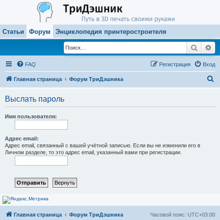
Статьи
Форум
Энциклопедия принтеростроителя
Поиск
Ра
FAQ
Регистрация
Вход
П
Главная страница
Форум ТриДэшника
о
Выслать пароль
и
с
Имя пользователя:
к
Адрес email:
Адрес email, связанный с вашей учётной записью. Если вы не изменили его в
Личном разделе, то это адрес email, указанный вами при регистрации.
Главная страница
Форум ТриДэшника
Часовой пояс:
UTC+03:00