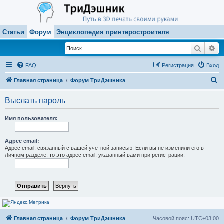
Статьи
Форум
Энциклопедия принтеростроителя
Поиск
Ра
FAQ
Регистрация
Вход
П
Главная страница
Форум ТриДэшника
о
Выслать пароль
и
с
Имя пользователя:
к
Адрес email:
Адрес email, связанный с вашей учётной записью. Если вы не изменили его в
Личном разделе, то это адрес email, указанный вами при регистрации.
Главная страница
Форум ТриДэшника
Часовой пояс:
UTC+03:00