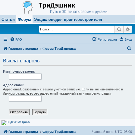
Статьи
Форум
Энциклопедия принтеростроителя
Поиск
Ра
FAQ
Регистрация
Вход
П
Главная страница
Форум ТриДэшника
о
Выслать пароль
и
с
Имя пользователя:
к
Адрес email:
Адрес email, связанный с вашей учётной записью. Если вы не изменили его в
Личном разделе, то это адрес email, указанный вами при регистрации.
Главная страница
Форум ТриДэшника
Часовой пояс:
UTC+03:00