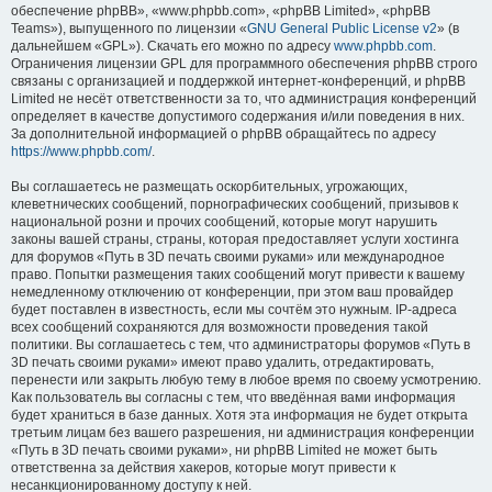
обеспечение phpBB», «www.phpbb.com», «phpBB Limited», «phpBB
Teams»), выпущенного по лицензии «
GNU General Public License v2
» (в
дальнейшем «GPL»). Скачать его можно по адресу
www.phpbb.com
.
Ограничения лицензии GPL для программного обеспечения phpBB строго
связаны с организацией и поддержкой интернет-конференций, и phpBB
Limited не несёт ответственности за то, что администрация конференций
определяет в качестве допустимого содержания и/или поведения в них.
За дополнительной информацией о phpBB обращайтесь по адресу
https://www.phpbb.com/
.
Вы соглашаетесь не размещать оскорбительных, угрожающих,
клеветнических сообщений, порнографических сообщений, призывов к
национальной розни и прочих сообщений, которые могут нарушить
законы вашей страны, страны, которая предоставляет услуги хостинга
для форумов «Путь в 3D печать своими руками» или международное
право. Попытки размещения таких сообщений могут привести к вашему
немедленному отключению от конференции, при этом ваш провайдер
будет поставлен в известность, если мы сочтём это нужным. IP-адреса
всех сообщений сохраняются для возможности проведения такой
политики. Вы соглашаетесь с тем, что администраторы форумов «Путь в
3D печать своими руками» имеют право удалить, отредактировать,
перенести или закрыть любую тему в любое время по своему усмотрению.
Как пользователь вы согласны с тем, что введённая вами информация
будет храниться в базе данных. Хотя эта информация не будет открыта
третьим лицам без вашего разрешения, ни администрация конференции
«Путь в 3D печать своими руками», ни phpBB Limited не может быть
ответственна за действия хакеров, которые могут привести к
несанкционированному доступу к ней.