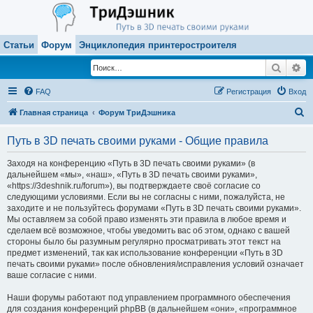
Статьи
Форум
Энциклопедия принтеростроителя
Поиск
Ра
FAQ
Регистрация
Вход
П
Главная страница
Форум ТриДэшника
о
Путь в 3D печать своими руками - Общие правила
и
с
Заходя на конференцию «Путь в 3D печать своими руками» (в
дальнейшем «мы», «наш», «Путь в 3D печать своими руками»,
к
«https://3deshnik.ru/forum»), вы подтверждаете своё согласие со
следующими условиями. Если вы не согласны с ними, пожалуйста, не
заходите и не пользуйтесь форумами «Путь в 3D печать своими руками».
Мы оставляем за собой право изменять эти правила в любое время и
сделаем всё возможное, чтобы уведомить вас об этом, однако с вашей
стороны было бы разумным регулярно просматривать этот текст на
предмет изменений, так как использование конференции «Путь в 3D
печать своими руками» после обновления/исправления условий означает
ваше согласие с ними.
Наши форумы работают под управлением программного обеспечения
для создания конференций phpBB (в дальнейшем «они», «программное