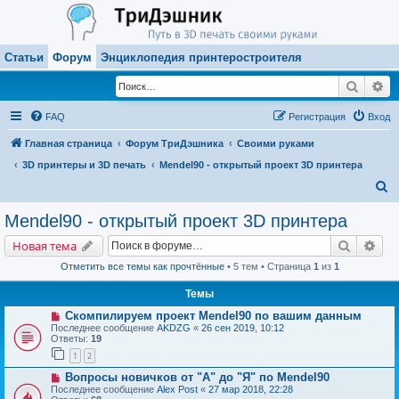
Статьи
Форум
Энциклопедия принтеростроителя
Поиск
Ра
FAQ
Регистрация
Вход
Главная страница
Форум ТриДэшника
Своими руками
3D принтеры и 3D печать
Mendel90 - открытый проект 3D принтера
П
о
Mendel90 - открытый проект 3D принтера
и
Поиск
Рас
Новая тема
с
Отметить все темы как прочтённые
• 5 тем • Страница
1
из
1
к
Темы
Скомпилируем проект Mendel90 по вашим данным
Последнее сообщение
AKDZG
«
26 сен 2019, 10:12
Ответы:
19
1
2
Вопросы новичков от "А" до "Я" по Mendel90
Последнее сообщение
Alex Post
«
27 мар 2018, 22:28