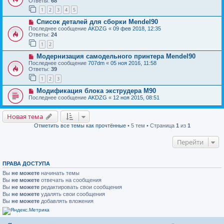
Ответы:
68
1
2
3
4
5
Список деталей для сборки Mendel90
Последнее сообщение
AKDZG
«
09 фев 2018, 12:35
Ответы:
24
1
2
Модернизация самодельного принтера Mendel90
Последнее сообщение
707dm
«
05 ноя 2016, 11:58
Ответы:
39
1
2
3
Модификация блока экструдера M90
Последнее сообщение
AKDZG
«
12 ноя 2015, 08:51
Новая тема
Отметить все темы как прочтённые
• 5 тем • Страница
1
из
1
Перейти
ПРАВА ДОСТУПА
Вы
не можете
начинать темы
Вы
не можете
отвечать на сообщения
Вы
не можете
редактировать свои сообщения
Вы
не можете
удалять свои сообщения
Вы
не можете
добавлять вложения