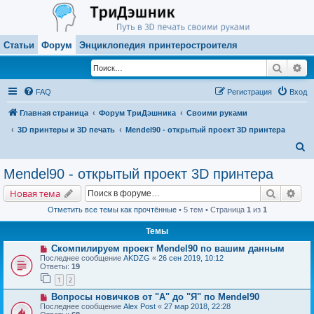
Статьи
Форум
Энциклопедия принтеростроителя
Поиск
Ра
FAQ
Регистрация
Вход
Главная страница
Форум ТриДэшника
Своими руками
3D принтеры и 3D печать
Mendel90 - открытый проект 3D принтера
П
о
Mendel90 - открытый проект 3D принтера
и
Поиск
Рас
Новая тема
с
Отметить все темы как прочтённые
• 5 тем • Страница
1
из
1
к
Темы
Скомпилируем проект Mendel90 по вашим данным
Последнее сообщение
AKDZG
«
26 сен 2019, 10:12
Ответы:
19
1
2
Вопросы новичков от "А" до "Я" по Mendel90
Последнее сообщение
Alex Post
«
27 мар 2018, 22:28