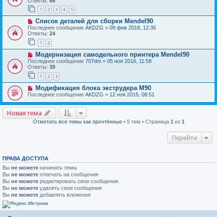
Ответы:
68
1
2
3
4
5
Список деталей для сборки Mendel90
Последнее сообщение
AKDZG
«
09 фев 2018, 12:35
Ответы:
24
1
2
Модернизация самодельного принтера Mendel90
Последнее сообщение
707dm
«
05 ноя 2016, 11:58
Ответы:
39
1
2
3
Модификация блока экструдера M90
Последнее сообщение
AKDZG
«
12 ноя 2015, 08:51
Новая тема
Отметить все темы как прочтённые
• 5 тем • Страница
1
из
1
Перейти
ПРАВА ДОСТУПА
Вы
не можете
начинать темы
Вы
не можете
отвечать на сообщения
Вы
не можете
редактировать свои сообщения
Вы
не можете
удалять свои сообщения
Вы
не можете
добавлять вложения