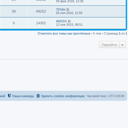
09 фев 2018, 12:35
707dm
39
49252
05 ноя 2016, 11:58
AKDZG
0
14301
12 ноя 2015, 08:51
Отметить все темы как прочтённые
• 5 тем • Страница
1
из
1
Перейти
цией
Наша команда
Удалить cookies конференции
Часовой пояс:
UTC+03:00