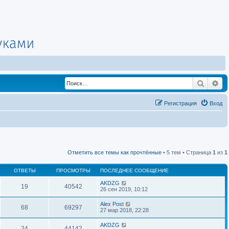
Поиск
Ра
Регистрация
Вход
Отметить все темы как прочтённые
• 5 тем • Страница
1
из
1
ОТВЕТЫ
ПРОСМОТРЫ
ПОСЛЕДНЕЕ СООБЩЕНИЕ
AKDZG
19
40542
26 сен 2019, 10:12
Alex Post
68
69297
27 мар 2018, 22:28
AKDZG
24
44142