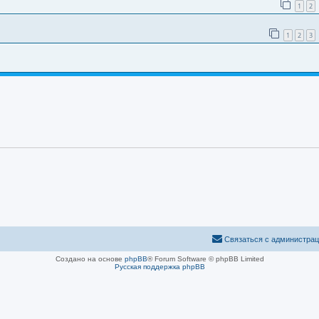
1
2
1
2
3
Связаться с администра
Создано на основе
phpBB
® Forum Software © phpBB Limited
Русская поддержка phpBB