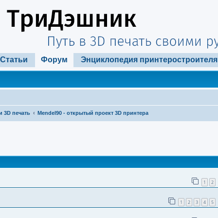
Статьи
Форум
Энциклопедия принтеростроителя
и 3D печать
Mendel90 - открытый проект 3D принтера
ширенный поиск
1
2
1
2
3
4
5