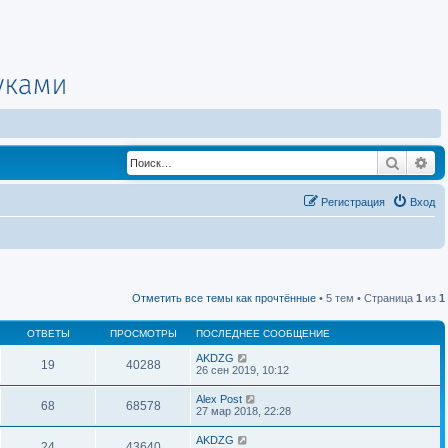
Поиск
Ра
Регистрация
Вход
Отметить все темы как прочтённые
• 5 тем • Страница
1
из
1
ОТВЕТЫ
ПРОСМОТРЫ
ПОСЛЕДНЕЕ СООБЩЕНИЕ
AKDZG
19
40288
26 сен 2019, 10:12
Alex Post
68
68578
27 мар 2018, 22:28
AKDZG
24
43640