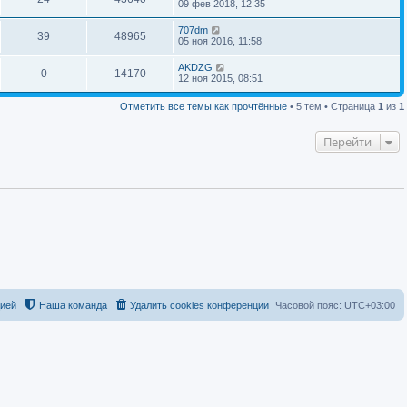
09 фев 2018, 12:35
707dm
39
48965
05 ноя 2016, 11:58
AKDZG
0
14170
12 ноя 2015, 08:51
Отметить все темы как прочтённые
• 5 тем • Страница
1
из
1
Перейти
цией
Наша команда
Удалить cookies конференции
Часовой пояс:
UTC+03:00