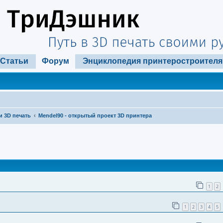
Статьи
Форум
Энциклопедия принтеростроителя
и 3D печать
Mendel90 - открытый проект 3D принтера
ширенный поиск
1
2
1
2
3
4
5