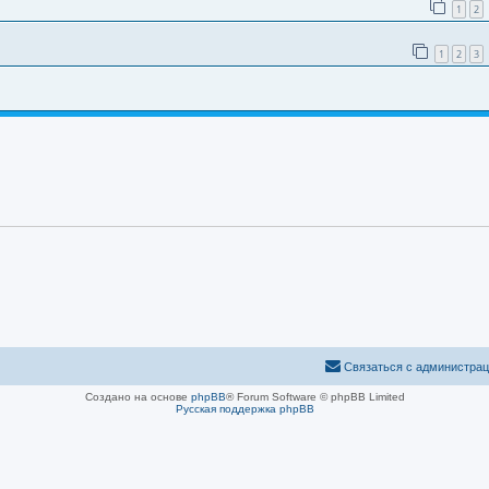
1
2
1
2
3
Связаться с администра
Создано на основе
phpBB
® Forum Software © phpBB Limited
Русская поддержка phpBB