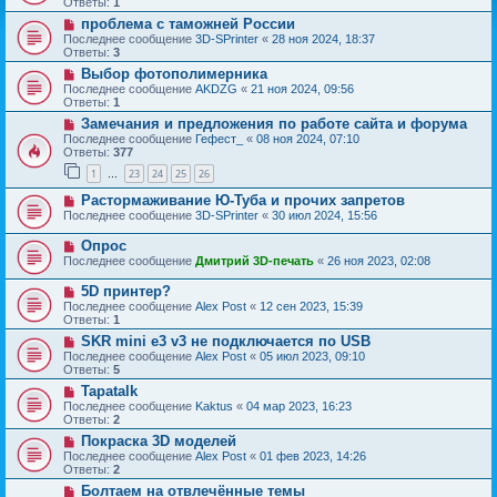
Ответы:
1
проблема с таможней России
Последнее сообщение
3D-SPrinter
«
28 ноя 2024, 18:37
Ответы:
3
Выбор фотополимерника
Последнее сообщение
AKDZG
«
21 ноя 2024, 09:56
Ответы:
1
Замечания и предложения по работе сайта и форума
Последнее сообщение
Гефест_
«
08 ноя 2024, 07:10
Ответы:
377
1
23
24
25
26
…
Растормаживание Ю-Туба и прочих запретов
Последнее сообщение
3D-SPrinter
«
30 июл 2024, 15:56
Опрос
Последнее сообщение
Дмитрий 3D-печать
«
26 ноя 2023, 02:08
5D принтер?
Последнее сообщение
Alex Post
«
12 сен 2023, 15:39
Ответы:
1
SKR mini e3 v3 не подключается по USB
Последнее сообщение
Alex Post
«
05 июл 2023, 09:10
Ответы:
5
Tapatalk
Последнее сообщение
Kaktus
«
04 мар 2023, 16:23
Ответы:
2
Покраска 3D моделей
Последнее сообщение
Alex Post
«
01 фев 2023, 14:26
Ответы:
2
Болтаем на отвлечённые темы