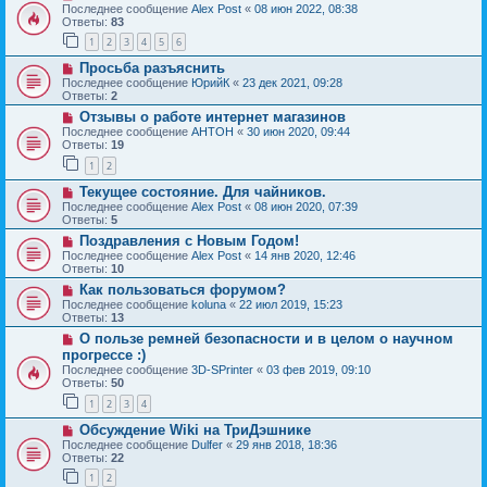
Последнее сообщение
Alex Post
«
08 июн 2022, 08:38
Ответы:
83
1
2
3
4
5
6
Просьба разъяснить
Последнее сообщение
ЮрийК
«
23 дек 2021, 09:28
Ответы:
2
Отзывы о работе интернет магазинов
Последнее сообщение
AHTOH
«
30 июн 2020, 09:44
Ответы:
19
1
2
Текущее состояние. Для чайников.
Последнее сообщение
Alex Post
«
08 июн 2020, 07:39
Ответы:
5
Поздравления с Новым Годом!
Последнее сообщение
Alex Post
«
14 янв 2020, 12:46
Ответы:
10
Как пользоваться форумом?
Последнее сообщение
koluna
«
22 июл 2019, 15:23
Ответы:
13
О пользе ремней безопасности и в целом о научном
прогрессе :)
Последнее сообщение
3D-SPrinter
«
03 фев 2019, 09:10
Ответы:
50
1
2
3
4
Обсуждение Wiki на ТриДэшнике
Последнее сообщение
Dulfer
«
29 янв 2018, 18:36
Ответы:
22
1
2