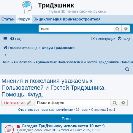
Статьи
Форум
Энциклопедия принтеростроителя
Поиск
Ра
FAQ
Регистрация
Вход
Главная страница
Форум ТриДэшника
Мнения и пожелания уважаемых Пользователей и Гостей Тридэшника. Помощь
П
о
Мнения и пожелания уважаемых
и
Пользователей и Гостей Тридэшника.
с
Помощь. Флуд.
к
Поиск
Рас
Новая тема
Отметить все темы как прочтённые
• 22 темы • Страница
1
из
1
Темы
Сегодня ТриДэшнику исполняется 10 лет :)
Последнее сообщение
3D-SPrinter
«
17 окт 2025, 15:17