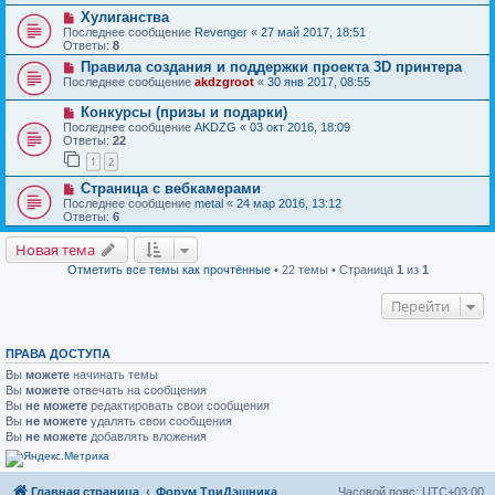
Хулиганства
Последнее сообщение
Revenger
«
27 май 2017, 18:51
Ответы:
8
Правила создания и поддержки проекта 3D принтера
Последнее сообщение
akdzgroot
«
30 янв 2017, 08:55
Конкурсы (призы и подарки)
Последнее сообщение
AKDZG
«
03 окт 2016, 18:09
Ответы:
22
1
2
Страница с вебкамерами
Последнее сообщение
metal
«
24 мар 2016, 13:12
Ответы:
6
Новая тема
Отметить все темы как прочтённые
• 22 темы • Страница
1
из
1
Перейти
ПРАВА ДОСТУПА
Вы
можете
начинать темы
Вы
можете
отвечать на сообщения
Вы
не можете
редактировать свои сообщения
Вы
не можете
удалять свои сообщения
Вы
не можете
добавлять вложения
Главная страница
Форум ТриДэшника
Часовой пояс:
UTC+03:00