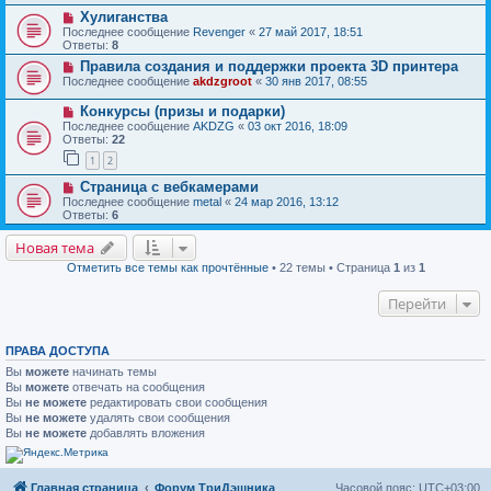
Хулиганства
Последнее сообщение
Revenger
«
27 май 2017, 18:51
Ответы:
8
Правила создания и поддержки проекта 3D принтера
Последнее сообщение
akdzgroot
«
30 янв 2017, 08:55
Конкурсы (призы и подарки)
Последнее сообщение
AKDZG
«
03 окт 2016, 18:09
Ответы:
22
1
2
Страница с вебкамерами
Последнее сообщение
metal
«
24 мар 2016, 13:12
Ответы:
6
Новая тема
Отметить все темы как прочтённые
• 22 темы • Страница
1
из
1
Перейти
ПРАВА ДОСТУПА
Вы
можете
начинать темы
Вы
можете
отвечать на сообщения
Вы
не можете
редактировать свои сообщения
Вы
не можете
удалять свои сообщения
Вы
не можете
добавлять вложения
Главная страница
Форум ТриДэшника
Часовой пояс:
UTC+03:00