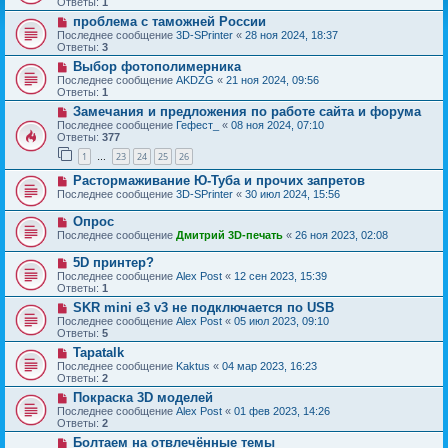
Ответы:
1
проблема с таможней России
Последнее сообщение
3D-SPrinter
«
28 ноя 2024, 18:37
Ответы:
3
Выбор фотополимерника
Последнее сообщение
AKDZG
«
21 ноя 2024, 09:56
Ответы:
1
Замечания и предложения по работе сайта и форума
Последнее сообщение
Гефест_
«
08 ноя 2024, 07:10
Ответы:
377
1
23
24
25
26
…
Растормаживание Ю-Туба и прочих запретов
Последнее сообщение
3D-SPrinter
«
30 июл 2024, 15:56
Опрос
Последнее сообщение
Дмитрий 3D-печать
«
26 ноя 2023, 02:08
5D принтер?
Последнее сообщение
Alex Post
«
12 сен 2023, 15:39
Ответы:
1
SKR mini e3 v3 не подключается по USB
Последнее сообщение
Alex Post
«
05 июл 2023, 09:10
Ответы:
5
Tapatalk
Последнее сообщение
Kaktus
«
04 мар 2023, 16:23
Ответы:
2
Покраска 3D моделей
Последнее сообщение
Alex Post
«
01 фев 2023, 14:26
Ответы:
2
Болтаем на отвлечённые темы