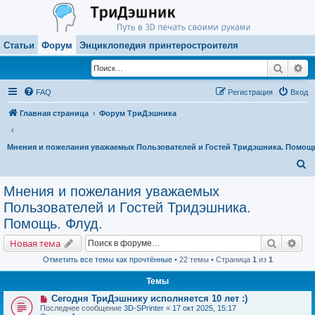
Статьи
Форум
Энциклопедия принтеростроителя
Поиск
Ра
FAQ
Регистрация
Вход
Главная страница
Форум ТриДэшника
Мнения и пожелания уважаемых Пользователей и Гостей Тридэшника. Помощь
П
о
Мнения и пожелания уважаемых
и
Пользователей и Гостей Тридэшника.
с
Помощь. Флуд.
к
Поиск
Рас
Новая тема
Отметить все темы как прочтённые
• 22 темы • Страница
1
из
1
Темы
Сегодня ТриДэшнику исполняется 10 лет :)
Последнее сообщение
3D-SPrinter
«
17 окт 2025, 15:17