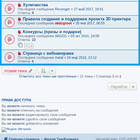
Хулиганства
Последнее сообщение
Revenger
«
27 май 2017, 18:51
Ответы:
8
Правила создания и поддержки проекта 3D принтера
Последнее сообщение
akdzgroot
«
30 янв 2017, 08:55
Конкурсы (призы и подарки)
Последнее сообщение
AKDZG
«
03 окт 2016, 18:09
Ответы:
22
1
2
Страница с вебкамерами
Последнее сообщение
metal
«
24 мар 2016, 13:12
Ответы:
6
Новая тема
Отметить все темы как прочтённые
• 22 темы • Страница
1
из
1
Перейти
ПРАВА ДОСТУПА
Вы
можете
начинать темы
Вы
можете
отвечать на сообщения
Вы
не можете
редактировать свои сообщения
Вы
не можете
удалять свои сообщения
Вы
не можете
добавлять вложения
Главная страница
Форум ТриДэшника
Часовой пояс:
UTC+03:00