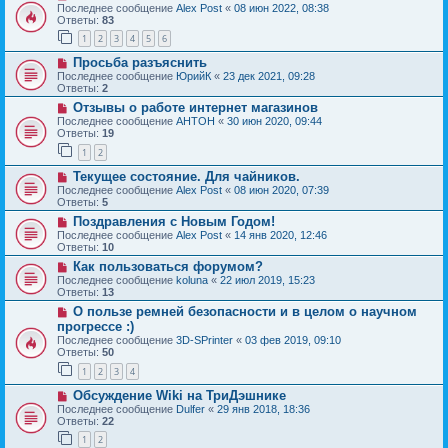
Последнее сообщение
Alex Post
«
08 июн 2022, 08:38
Ответы:
83
1
2
3
4
5
6
Просьба разъяснить
Последнее сообщение
ЮрийК
«
23 дек 2021, 09:28
Ответы:
2
Отзывы о работе интернет магазинов
Последнее сообщение
AHTOH
«
30 июн 2020, 09:44
Ответы:
19
1
2
Текущее состояние. Для чайников.
Последнее сообщение
Alex Post
«
08 июн 2020, 07:39
Ответы:
5
Поздравления с Новым Годом!
Последнее сообщение
Alex Post
«
14 янв 2020, 12:46
Ответы:
10
Как пользоваться форумом?
Последнее сообщение
koluna
«
22 июл 2019, 15:23
Ответы:
13
О пользе ремней безопасности и в целом о научном
прогрессе :)
Последнее сообщение
3D-SPrinter
«
03 фев 2019, 09:10
Ответы:
50
1
2
3
4
Обсуждение Wiki на ТриДэшнике
Последнее сообщение
Dulfer
«
29 янв 2018, 18:36
Ответы:
22
1
2