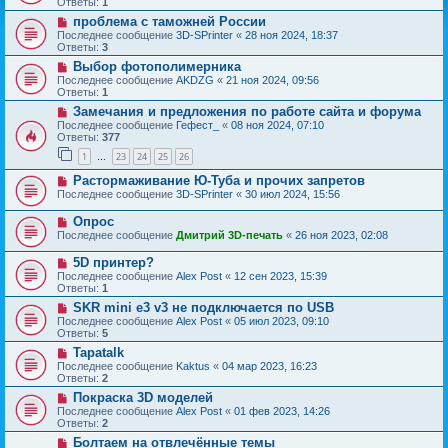
Ответы:
1
проблема с таможней России
Последнее сообщение
3D-SPrinter
«
28 ноя 2024, 18:37
Ответы:
3
Выбор фотополимерника
Последнее сообщение
AKDZG
«
21 ноя 2024, 09:56
Ответы:
1
Замечания и предложения по работе сайта и форума
Последнее сообщение
Гефест_
«
08 ноя 2024, 07:10
Ответы:
377
1
23
24
25
26
…
Растормаживание Ю-Туба и прочих запретов
Последнее сообщение
3D-SPrinter
«
30 июл 2024, 15:56
Опрос
Последнее сообщение
Дмитрий 3D-печать
«
26 ноя 2023, 02:08
5D принтер?
Последнее сообщение
Alex Post
«
12 сен 2023, 15:39
Ответы:
1
SKR mini e3 v3 не подключается по USB
Последнее сообщение
Alex Post
«
05 июл 2023, 09:10
Ответы:
5
Tapatalk
Последнее сообщение
Kaktus
«
04 мар 2023, 16:23
Ответы:
2
Покраска 3D моделей
Последнее сообщение
Alex Post
«
01 фев 2023, 14:26
Ответы:
2
Болтаем на отвлечённые темы