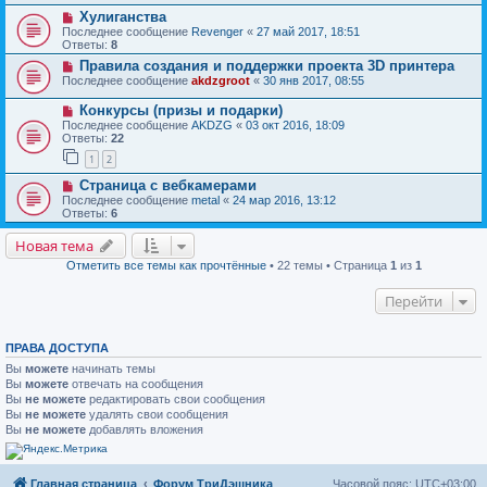
Хулиганства
Последнее сообщение
Revenger
«
27 май 2017, 18:51
Ответы:
8
Правила создания и поддержки проекта 3D принтера
Последнее сообщение
akdzgroot
«
30 янв 2017, 08:55
Конкурсы (призы и подарки)
Последнее сообщение
AKDZG
«
03 окт 2016, 18:09
Ответы:
22
1
2
Страница с вебкамерами
Последнее сообщение
metal
«
24 мар 2016, 13:12
Ответы:
6
Новая тема
Отметить все темы как прочтённые
• 22 темы • Страница
1
из
1
Перейти
ПРАВА ДОСТУПА
Вы
можете
начинать темы
Вы
можете
отвечать на сообщения
Вы
не можете
редактировать свои сообщения
Вы
не можете
удалять свои сообщения
Вы
не можете
добавлять вложения
Главная страница
Форум ТриДэшника
Часовой пояс:
UTC+03:00