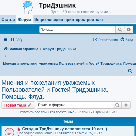
Статьи
Форум
Энциклопедия принтеростроителя
Поиск
Ра
FAQ
Регистрация
Вход
Главная страница
Форум ТриДэшника
Мнения и пожелания уважаемых Пользователей и Гостей Тридэшника. Помощь
П
о
Мнения и пожелания уважаемых
и
Пользователей и Гостей Тридэшника.
с
Помощь. Флуд.
к
Поиск
Рас
Новая тема
Отметить все темы как прочтённые
• 22 темы • Страница
1
из
1
Темы
Сегодня ТриДэшнику исполняется 10 лет :)
Последнее сообщение
3D-SPrinter
«
17 окт 2025, 15:17