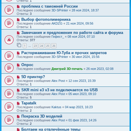
Ответы:
1
проблема с таможней России
Последнее сообщение
3D-SPrinter
«
28 ноя 2024, 18:37
Ответы:
3
Выбор фотополимерника
Последнее сообщение
AKDZG
«
21 ноя 2024, 09:56
Ответы:
1
Замечания и предложения по работе сайта и форума
Последнее сообщение
Гефест_
«
08 ноя 2024, 07:10
Ответы:
377
1
23
24
25
26
…
Растормаживание Ю-Туба и прочих запретов
Последнее сообщение
3D-SPrinter
«
30 июл 2024, 15:56
Опрос
Последнее сообщение
Дмитрий 3D-печать
«
26 ноя 2023, 02:08
5D принтер?
Последнее сообщение
Alex Post
«
12 сен 2023, 15:39
Ответы:
1
SKR mini e3 v3 не подключается по USB
Последнее сообщение
Alex Post
«
05 июл 2023, 09:10
Ответы:
5
Tapatalk
Последнее сообщение
Kaktus
«
04 мар 2023, 16:23
Ответы:
2
Покраска 3D моделей
Последнее сообщение
Alex Post
«
01 фев 2023, 14:26
Ответы:
2
Болтаем на отвлечённые темы