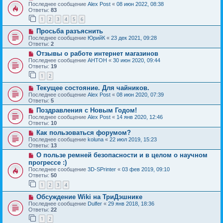
Последнее сообщение
Alex Post
«
08 июн 2022, 08:38
Ответы:
83
1
2
3
4
5
6
Просьба разъяснить
Последнее сообщение
ЮрийК
«
23 дек 2021, 09:28
Ответы:
2
Отзывы о работе интернет магазинов
Последнее сообщение
AHTOH
«
30 июн 2020, 09:44
Ответы:
19
1
2
Текущее состояние. Для чайников.
Последнее сообщение
Alex Post
«
08 июн 2020, 07:39
Ответы:
5
Поздравления с Новым Годом!
Последнее сообщение
Alex Post
«
14 янв 2020, 12:46
Ответы:
10
Как пользоваться форумом?
Последнее сообщение
koluna
«
22 июл 2019, 15:23
Ответы:
13
О пользе ремней безопасности и в целом о научном
прогрессе :)
Последнее сообщение
3D-SPrinter
«
03 фев 2019, 09:10
Ответы:
50
1
2
3
4
Обсуждение Wiki на ТриДэшнике
Последнее сообщение
Dulfer
«
29 янв 2018, 18:36
Ответы:
22
1
2