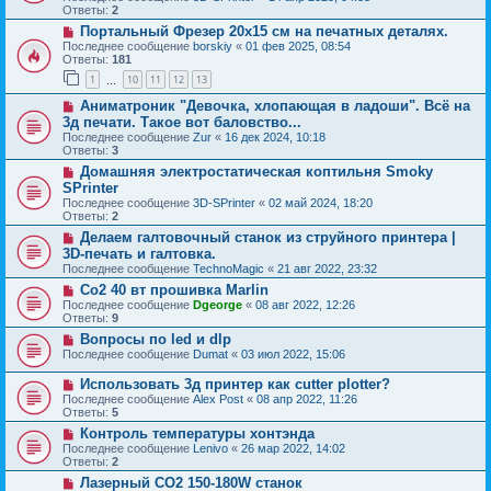
Ответы:
2
Портальный Фрезер 20х15 см на печатных деталях.
Последнее сообщение
borskiy
«
01 фев 2025, 08:54
Ответы:
181
1
10
11
12
13
…
Аниматроник "Девочка, хлопающая в ладоши". Всё на
3д печати. Такое вот баловство...
Последнее сообщение
Zur
«
16 дек 2024, 10:18
Ответы:
3
Домашняя электростатическая коптильня Smoky
SPrinter
Последнее сообщение
3D-SPrinter
«
02 май 2024, 18:20
Ответы:
2
Делаем галтовочный станок из струйного принтера |
3D-печать и галтовка.
Последнее сообщение
TechnoMagic
«
21 авг 2022, 23:32
Co2 40 вт прошивка Marlin
Последнее сообщение
Dgeorge
«
08 авг 2022, 12:26
Ответы:
9
Вопросы по led и dlp
Последнее сообщение
Dumat
«
03 июл 2022, 15:06
Использовать 3д принтер как cutter plotter?
Последнее сообщение
Alex Post
«
08 апр 2022, 11:26
Ответы:
5
Контроль температуры хонтэнда
Последнее сообщение
Lenivo
«
26 мар 2022, 14:02
Ответы:
2
Лазерный СО2 150-180W станок