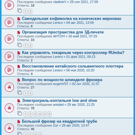
Последнее сообщение
vladimirV
«
28 сен 2021, 17:09
Ответы:
18
1
2
Самодельная кофемолка на конических жерновах
Последнее сообщение
Lenivo
«
04 авг 2021, 13:59
Ответы:
8
Организация пространства для 3Д-печати
Последнее сообщение
AHTOH
«
26 май 2021, 07:29
Ответы:
15
1
2
Как управлять токарным через контроллер RUmba?
Последнее сообщение
Lenivo
«
01 фев 2021, 09:13
Ответы:
2
Восстановление китайского сольвентного плоттера
Последнее сообщение
Lenivo
«
06 ноя 2020, 10:20
Ответы:
4
Вопрос по мощности шпинделя фрезера
Последнее сообщение
evgenVST
«
02 окт 2020, 21:57
Ответы:
27
1
2
Электрогриль-коптильня low and slow
Последнее сообщение
antobel
«
28 авг 2020, 21:25
Ответы:
78
1
2
3
4
5
6
Большой фрезер на квадратной трубе
Последнее сообщение
Zur
«
28 авг 2020, 13:47
Ответы:
46
1
2
3
4