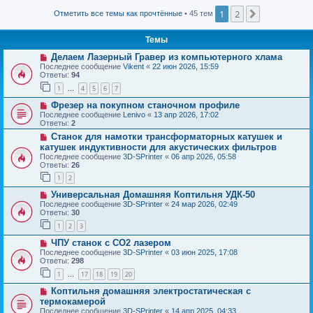
1
2
След.
Отметить все темы как прочтённые
• 45 тем
Темы
Делаем Лазерный Гравер из компьютерного хлама
Последнее сообщение
Vikent
«
22 июн 2026, 15:59
Ответы:
94
1
4
5
6
7
…
Фрезер на покупном станочном профиле
Последнее сообщение
Lenivo
«
13 апр 2026, 17:02
Ответы:
2
Станок для намотки трансформаторных катушек и
катушек индуктивности для акустических фильтров
Последнее сообщение
3D-SPrinter
«
06 апр 2026, 05:58
Ответы:
26
1
2
Универсальная Домашняя Коптильня УДК-50
Последнее сообщение
3D-SPrinter
«
24 мар 2026, 02:49
Ответы:
30
1
2
3
ЧПУ станок с CO2 лазером
Последнее сообщение
3D-SPrinter
«
03 июн 2025, 17:08
Ответы:
298
1
17
18
19
20
…
Коптильня домашняя электростатическая с
термокамерой
Последнее сообщение
3D-SPrinter
«
14 апр 2025, 04:33