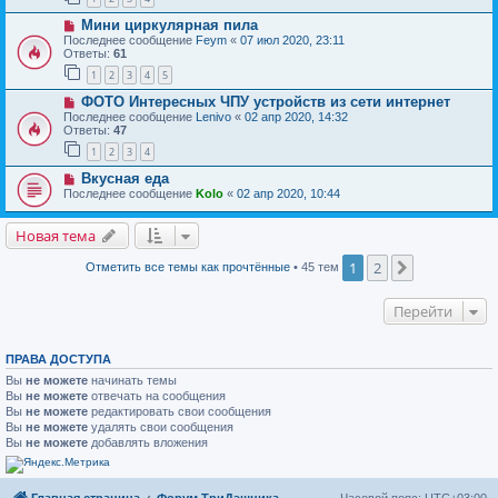
Мини циркулярная пила
Последнее сообщение
Feym
«
07 июл 2020, 23:11
Ответы:
61
1
2
3
4
5
ФОТО Интересных ЧПУ устройств из сети интернет
Последнее сообщение
Lenivo
«
02 апр 2020, 14:32
Ответы:
47
1
2
3
4
Вкусная еда
Последнее сообщение
Kolo
«
02 апр 2020, 10:44
Новая тема
1
2
След.
Отметить все темы как прочтённые
• 45 тем
Перейти
ПРАВА ДОСТУПА
Вы
не можете
начинать темы
Вы
не можете
отвечать на сообщения
Вы
не можете
редактировать свои сообщения
Вы
не можете
удалять свои сообщения
Вы
не можете
добавлять вложения