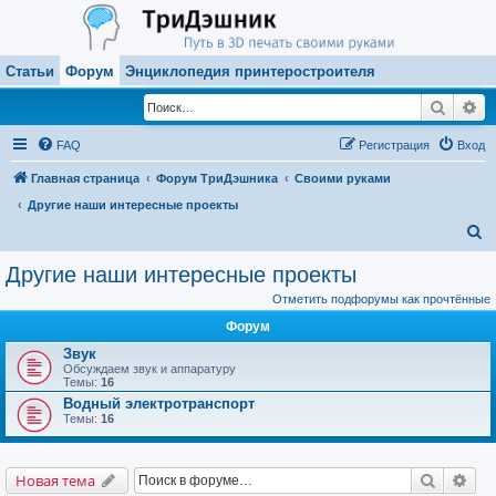
Статьи
Форум
Энциклопедия принтеростроителя
Поиск
Ра
FAQ
Регистрация
Вход
Главная страница
Форум ТриДэшника
Своими руками
Другие наши интересные проекты
П
о
Другие наши интересные проекты
и
Отметить подфорумы как прочтённые
с
Форум
к
Звук
Обсуждаем звук и аппаратуру
Темы:
16
Водный электротранспорт
Темы:
16
Поиск
Рас
Новая тема