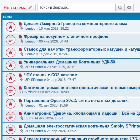
Поиск
Рас
Новая тема
ТЕМЫ
Делаем Лазерный Гравер из компьютерного хлама
Lenivo
» 10 мар 2019, 18:22
Фрезер на покупном станочном профиле
Lenivo
» 09 янв 2026, 04:44
Станок для намотки трансформаторных катушек и катуш
Lenivo
» 11 дек 2019, 07:24
Универсальная Домашняя Коптильня УДК-50
3D-SPrinter
» 20 окт 2025, 02:15
ЧПУ станок с CO2 лазером
3D-SPrinter
» 04 апр 2016, 07:47
Коптильня домашняя электростатическая с термокамер
3D-SPrinter
» 08 окт 2024, 16:49
Портальный Фрезер 20х15 см на печатных деталях.
Lenivo
» 01 дек 2020, 15:59
Аниматроник "Девочка, хлопающая в ладоши". Всё на 3д 
Zur
» 14 дек 2024, 19:21
Домашняя электростатическая коптильня Smoky SPrinte
3D-SPrinter
» 21 апр 2024, 17:52
Делаем галтовочный станок из струйного принтера | 3D-п