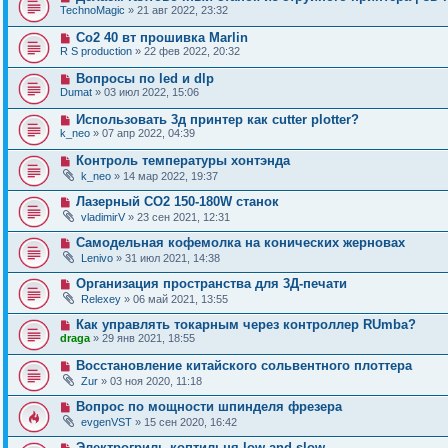
TechnoMagic
» 21 авг 2022, 23:32
Co2 40 вт прошивка Marlin
R S production
» 22 фев 2022, 20:32
Вопросы по led и dlp
Dumat
» 03 июл 2022, 15:06
Использовать 3д принтер как cutter plotter?
k_neo
» 07 апр 2022, 04:39
Контроль температуры хонтэнда
k_neo
» 14 мар 2022, 19:37
Лазерный СО2 150-180W станок
vladimirV
» 23 сен 2021, 12:31
Самодельная кофемолка на конических жерновах
Lenivo
» 31 июл 2021, 14:38
Организация пространства для 3Д-печати
Relexey
» 06 май 2021, 13:55
Как управлять токарным через контроллер RUmba?
draga
» 29 янв 2021, 18:55
Восстановление китайского сольвентного плоттера
Zur
» 03 ноя 2020, 11:18
Вопрос по мощности шпинделя фрезера
evgenVST
» 15 сен 2020, 16:42
Электрогриль-коптильня low and slow