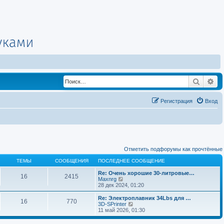
Поиск
Ра
Регистрация
Вход
Отметить подфорумы как прочтённые
ТЕМЫ
СООБЩЕНИЯ
ПОСЛЕДНЕЕ СООБЩЕНИЕ
Re: Очень хорошие 30-литровые…
16
2415
П
Maxnrg
е
28 дек 2024, 01:20
р
е
Re: Электроплавник 34Lbs для …
16
770
й
П
3D-SPrinter
т
е
11 май 2026, 01:30
и
р
к
е