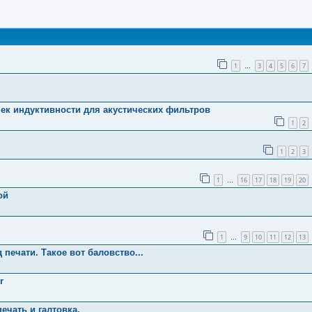
ширенный поиск
1
3
4
5
6
7
…
ек индуктивности для акустических фильтров
1
2
1
2
3
1
16
17
18
19
20
…
ой
1
9
10
11
12
13
…
печати. Такое вот баловство...
r
ечать и галтовка.