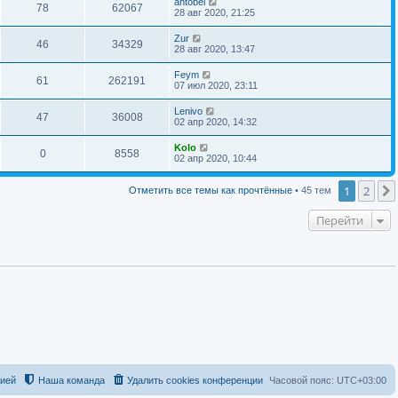
antobel
78
62067
28 авг 2020, 21:25
Zur
46
34329
28 авг 2020, 13:47
Feym
61
262191
07 июл 2020, 23:11
Lenivo
47
36008
02 апр 2020, 14:32
Kolo
0
8558
02 апр 2020, 10:44
1
2
Отметить все темы как прочтённые
• 45 тем
Перейти
цией
Наша команда
Удалить cookies конференции
Часовой пояс:
UTC+03:00