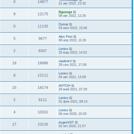
0
14877
21 авг 2022, 23:32
Dgeorge
9
12175
08 авг 2022, 12:26
Dumat
0
11135
03 июл 2022, 15:06
Alex Post
5
9677
08 апр 2022, 11:26
Lenivo
2
8307
26 мар 2022, 14:02
vladimirV
18
19086
28 сен 2021, 17:09
Lenivo
8
12111
04 авг 2021, 13:59
AHTOH
15
18174
26 май 2021, 07:29
Lenivo
2
8111
01 фев 2021, 09:13
Lenivo
4
10331
06 ноя 2020, 10:20
evgenVST
27
23135
02 окт 2020, 21:57