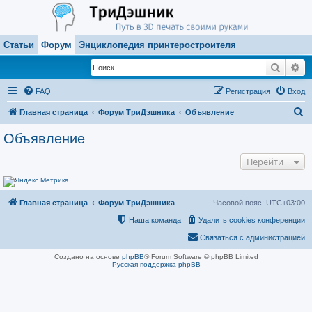
Статьи
Форум
Энциклопедия принтеростроителя
Поиск
Ра
FAQ
Регистрация
Вход
П
Главная страница
Форум ТриДэшника
Объявление
о
Объявление
и
Перейти
с
к
Главная страница
Форум ТриДэшника
Часовой пояс:
UTC+03:00
Наша команда
Удалить cookies конференции
Связаться с администрацией
Создано на основе
phpBB
® Forum Software © phpBB Limited
Русская поддержка phpBB