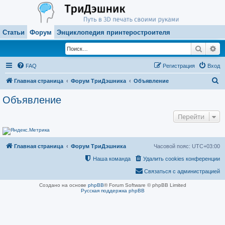
Статьи
Форум
Энциклопедия принтеростроителя
Поиск
Ра
FAQ
Регистрация
Вход
П
Главная страница
Форум ТриДэшника
Объявление
о
Объявление
и
Перейти
с
к
Главная страница
Форум ТриДэшника
Часовой пояс:
UTC+03:00
Наша команда
Удалить cookies конференции
Связаться с администрацией
Создано на основе
phpBB
® Forum Software © phpBB Limited
Русская поддержка phpBB