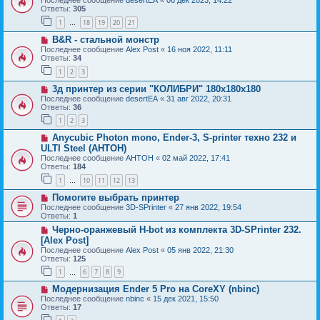
Последнее сообщение
desertEA
«
06 дек 2023, 14:22
Ответы:
305
1
18
19
20
21
…
B&R - стальной монстр
Последнее сообщение
Alex Post
«
16 ноя 2022, 11:11
Ответы:
34
1
2
3
3д принтер из серии "КОЛИБРИ" 180x180x180
Последнее сообщение
desertEA
«
31 авг 2022, 20:31
Ответы:
36
1
2
3
Anycubic Photon mono, Ender-3, S-printer техно 232 и
ULTI Steel (AHTOH)
Последнее сообщение
AHTOH
«
02 май 2022, 17:41
Ответы:
184
1
10
11
12
13
…
Помогите выбрать принтер
Последнее сообщение
3D-SPrinter
«
27 янв 2022, 19:54
Ответы:
1
Черно-оранжевый H-bot из комплекта 3D-SPrinter 232.
[Alex Post]
Последнее сообщение
Alex Post
«
05 янв 2022, 21:30
Ответы:
125
1
6
7
8
9
…
Модернизация Ender 5 Pro на CoreXY (nbinc)
Последнее сообщение
nbinc
«
15 дек 2021, 15:50
Ответы:
17