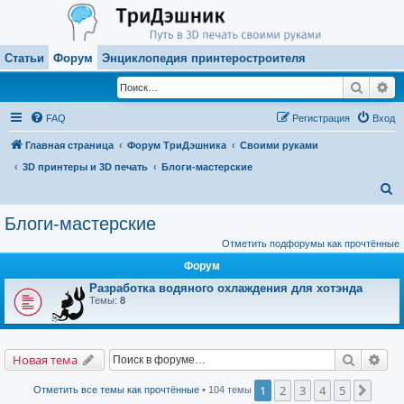
Статьи
Форум
Энциклопедия принтеростроителя
Поиск
Ра
FAQ
Регистрация
Вход
Главная страница
Форум ТриДэшника
Своими руками
3D принтеры и 3D печать
Блоги-мастерские
П
о
Блоги-мастерские
и
Отметить подфорумы как прочтённые
с
Форум
к
Разработка водяного охлаждения для хотэнда
Темы:
8
Поиск
Рас
Новая тема
1
2
3
4
5
След.
Отметить все темы как прочтённые
• 104 темы