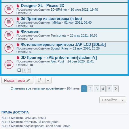
Designer XL - Picaso 3D
Последнее сообщение
3D-SPrinter
«
10 июл 2021, 19:40
Ответы:
2
3d Принтер из волгограда (h-bot)
Последнее сообщение
_Mikka
«
01 июл 2021, 08:40
Ответы:
14
Филамент
Последнее сообщение
Terriconetz
«
23 мар 2021, 10:55
Ответы:
12
Фотополимерные принтеры JAP LCD [3DLab]
Последнее сообщение
Sound_Priest
«
21 ноя 2020, 23:26
Ответы:
6
3D Принтер – «VE pribor-mini»[vladimirV]
Последнее сообщение
Alex Post
«
14 сен 2020, 11:41
Ответы:
18
1
2
Новая тема
1
2
3
4
5
След.
Отметить все темы как прочтённые
• 104 темы
Перейти
ПРАВА ДОСТУПА
Вы
не можете
начинать темы
Вы
не можете
отвечать на сообщения
Вы
не можете
редактировать свои сообщения