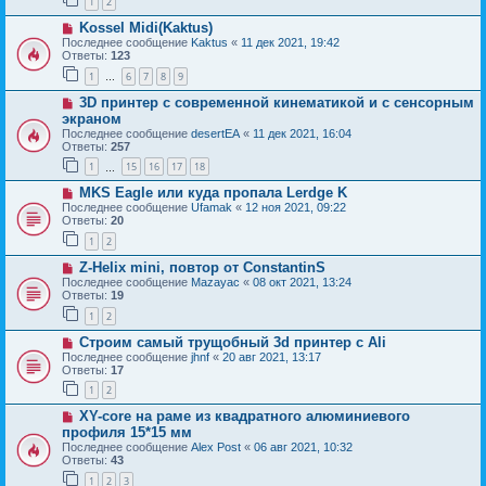
1
2
Kossel Midi(Kaktus)
Последнее сообщение
Kaktus
«
11 дек 2021, 19:42
Ответы:
123
1
6
7
8
9
…
3D принтер с современной кинематикой и с сенсорным
экраном
Последнее сообщение
desertEA
«
11 дек 2021, 16:04
Ответы:
257
1
15
16
17
18
…
MKS Eagle или куда пропала Lerdge K
Последнее сообщение
Ufamak
«
12 ноя 2021, 09:22
Ответы:
20
1
2
Z-Helix mini, повтор от ConstantinS
Последнее сообщение
Mazayac
«
08 окт 2021, 13:24
Ответы:
19
1
2
Строим самый трущобный 3d принтер c Ali
Последнее сообщение
jhnf
«
20 авг 2021, 13:17
Ответы:
17
1
2
XY-core на раме из квадратного алюминиевого
профиля 15*15 мм
Последнее сообщение
Alex Post
«
06 авг 2021, 10:32
Ответы:
43
1
2
3