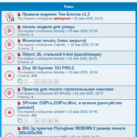
Темы
Правила ведения Тем-Блогов v1.3
Последнее сообщение
akdzgroot
«
02 июн 2016, 14:21
печать модели для улицы
Последнее сообщение
borskiy
«
29 июн 2026, 07:56
Ответы:
1
Мохнатая печать (тема закрыта)
Последнее сообщение
Сергей_
«
16 янв 2026, 07:36
Ответы:
3
Object_26, стальной h-bot (qazxdrewqaz)
Последнее сообщение
borskiy
«
01 янв 2026, 20:33
Ответы:
2
Zloy 3D-Sprinter 333 PRO-2
Последнее сообщение
borskiy
«
15 июл 2025, 10:04
Ответы:
379
1
23
24
25
26
…
Принтер для печати строительными смесями
Последнее сообщение
3D-SPrinter
«
02 янв 2025, 19:37
Ответы:
4
SPrinter 232Pro,233Pro,Mini, и всякое рукосуйство
[antobel]
Последнее сообщение
antobel
«
13 мар 2024, 07:46
Ответы:
431
1
26
27
28
29
…
BIG 3д принтер Flyingbear REBORN 2 размер печати
-325x325x350