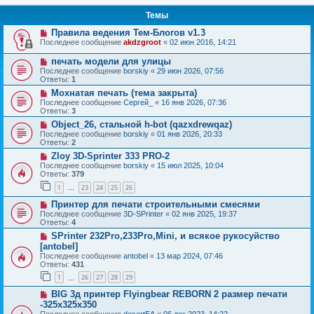
Темы
Правила ведения Тем-Блогов v1.3
Последнее сообщение
akdzgroot
«
02 июн 2016, 14:21
печать модели для улицы
Последнее сообщение
borskiy
«
29 июн 2026, 07:56
Ответы:
1
Мохнатая печать (тема закрыта)
Последнее сообщение
Сергей_
«
16 янв 2026, 07:36
Ответы:
3
Object_26, стальной h-bot (qazxdrewqaz)
Последнее сообщение
borskiy
«
01 янв 2026, 20:33
Ответы:
2
Zloy 3D-Sprinter 333 PRO-2
Последнее сообщение
borskiy
«
15 июл 2025, 10:04
Ответы:
379
1
23
24
25
26
…
Принтер для печати строительными смесями
Последнее сообщение
3D-SPrinter
«
02 янв 2025, 19:37
Ответы:
4
SPrinter 232Pro,233Pro,Mini, и всякое рукосуйство
[antobel]
Последнее сообщение
antobel
«
13 мар 2024, 07:46
Ответы:
431
1
26
27
28
29
…
BIG 3д принтер Flyingbear REBORN 2 размер печати
-325x325x350