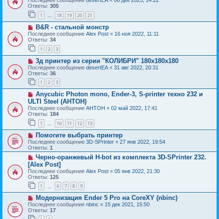
Последнее сообщение
desertEA
«
06 дек 2023, 14:22
Ответы:
305
1
18
19
20
21
…
B&R - стальной монстр
Последнее сообщение
Alex Post
«
16 ноя 2022, 11:11
Ответы:
34
1
2
3
3д принтер из серии "КОЛИБРИ" 180x180x180
Последнее сообщение
desertEA
«
31 авг 2022, 20:31
Ответы:
36
1
2
3
Anycubic Photon mono, Ender-3, S-printer техно 232 и
ULTI Steel (AHTOH)
Последнее сообщение
AHTOH
«
02 май 2022, 17:41
Ответы:
184
1
10
11
12
13
…
Помогите выбрать принтер
Последнее сообщение
3D-SPrinter
«
27 янв 2022, 19:54
Ответы:
1
Черно-оранжевый H-bot из комплекта 3D-SPrinter 232.
[Alex Post]
Последнее сообщение
Alex Post
«
05 янв 2022, 21:30
Ответы:
125
1
6
7
8
9
…
Модернизация Ender 5 Pro на CoreXY (nbinc)
Последнее сообщение
nbinc
«
15 дек 2021, 15:50
Ответы:
17