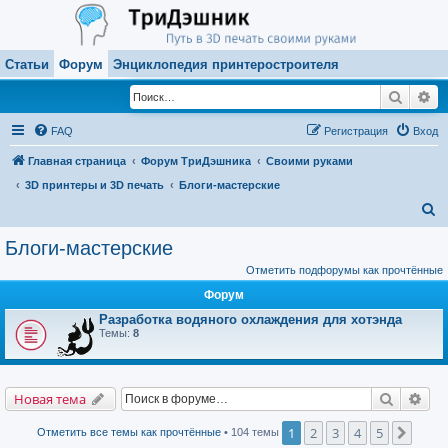
Статьи
Форум
Энциклопедия принтеростроителя
Поиск
Ра
FAQ
Регистрация
Вход
Главная страница
Форум ТриДэшника
Своими руками
3D принтеры и 3D печать
Блоги-мастерские
П
о
Блоги-мастерские
и
Отметить подфорумы как прочтённые
с
Форум
к
Разработка водяного охлаждения для хотэнда
Темы:
8
Поиск
Рас
Новая тема
1
2
3
4
5
След.
Отметить все темы как прочтённые
• 104 темы