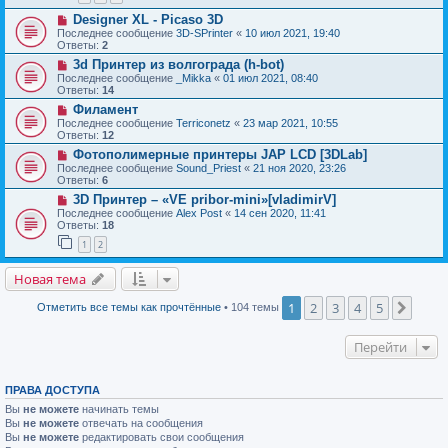
Designer XL - Picaso 3D
Последнее сообщение
3D-SPrinter
«
10 июл 2021, 19:40
Ответы:
2
3d Принтер из волгограда (h-bot)
Последнее сообщение
_Mikka
«
01 июл 2021, 08:40
Ответы:
14
Филамент
Последнее сообщение
Terriconetz
«
23 мар 2021, 10:55
Ответы:
12
Фотополимерные принтеры JAP LCD [3DLab]
Последнее сообщение
Sound_Priest
«
21 ноя 2020, 23:26
Ответы:
6
3D Принтер – «VE pribor-mini»[vladimirV]
Последнее сообщение
Alex Post
«
14 сен 2020, 11:41
Ответы:
18
1
2
Новая тема
1
2
3
4
5
След.
Отметить все темы как прочтённые
• 104 темы
Перейти
ПРАВА ДОСТУПА
Вы
не можете
начинать темы
Вы
не можете
отвечать на сообщения
Вы
не можете
редактировать свои сообщения