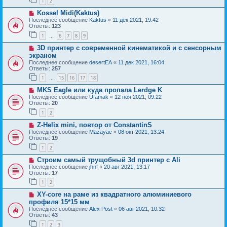
1
2
Kossel Midi(Kaktus)
Последнее сообщение
Kaktus
«
11 дек 2021, 19:42
Ответы:
123
1
6
7
8
9
…
3D принтер с современной кинематикой и с сенсорным
экраном
Последнее сообщение
desertEA
«
11 дек 2021, 16:04
Ответы:
257
1
15
16
17
18
…
MKS Eagle или куда пропала Lerdge K
Последнее сообщение
Ufamak
«
12 ноя 2021, 09:22
Ответы:
20
1
2
Z-Helix mini, повтор от ConstantinS
Последнее сообщение
Mazayac
«
08 окт 2021, 13:24
Ответы:
19
1
2
Строим самый трущобный 3d принтер c Ali
Последнее сообщение
jhnf
«
20 авг 2021, 13:17
Ответы:
17
1
2
XY-core на раме из квадратного алюминиевого
профиля 15*15 мм
Последнее сообщение
Alex Post
«
06 авг 2021, 10:32
Ответы:
43
1
2
3