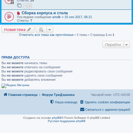
Ответы:
25
1
2
Сборка корпуса и стола
Последнее сообщение
artolik
«
15 сен 2017, 06:21
Ответы:
7
Новая тема
Отметить все темы как прочтённые
• 3 темы • Страница
1
из
1
Перейти
ПРАВА ДОСТУПА
Вы
не можете
начинать темы
Вы
не можете
отвечать на сообщения
Вы
не можете
редактировать свои сообщения
Вы
не можете
удалять свои сообщения
Вы
не можете
добавлять вложения
Главная страница
Форум ТриДэшника
Часовой пояс:
UTC+03:00
Наша команда
Удалить cookies конференции
Связаться с администрацией
Создано на основе
phpBB
® Forum Software © phpBB Limited
Русская поддержка phpBB