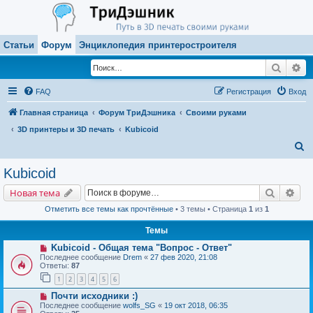
Статьи
Форум
Энциклопедия принтеростроителя
Поиск
Ра
FAQ
Регистрация
Вход
Главная страница
Форум ТриДэшника
Своими руками
3D принтеры и 3D печать
Kubicoid
П
о
Kubicoid
и
Поиск
Рас
Новая тема
с
Отметить все темы как прочтённые
• 3 темы • Страница
1
из
1
к
Темы
Kubicoid - Общая тема "Вопрос - Ответ"
Последнее сообщение
Drem
«
27 фев 2020, 21:08
Ответы:
87
1
2
3
4
5
6
Почти исходники :)
Последнее сообщение
wolfs_SG
«
19 окт 2018, 06:35