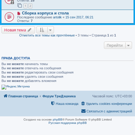
Ответы:
25
1
2
Сборка корпуса и стола
Последнее сообщение
artolik
«
15 сен 2017, 06:21
Ответы:
7
Новая тема
Отметить все темы как прочтённые
• 3 темы • Страница
1
из
1
Перейти
ПРАВА ДОСТУПА
Вы
не можете
начинать темы
Вы
не можете
отвечать на сообщения
Вы
не можете
редактировать свои сообщения
Вы
не можете
удалять свои сообщения
Вы
не можете
добавлять вложения
Главная страница
Форум ТриДэшника
Часовой пояс:
UTC+03:00
Наша команда
Удалить cookies конференции
Связаться с администрацией
Создано на основе
phpBB
® Forum Software © phpBB Limited
Русская поддержка phpBB