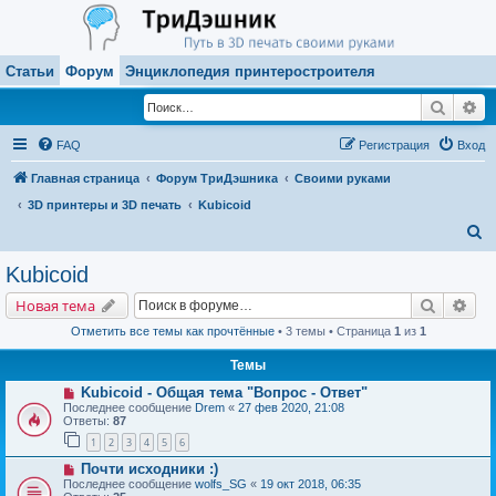
Статьи
Форум
Энциклопедия принтеростроителя
Поиск
Ра
FAQ
Регистрация
Вход
Главная страница
Форум ТриДэшника
Своими руками
3D принтеры и 3D печать
Kubicoid
П
о
Kubicoid
и
Поиск
Рас
Новая тема
с
Отметить все темы как прочтённые
• 3 темы • Страница
1
из
1
к
Темы
Kubicoid - Общая тема "Вопрос - Ответ"
Последнее сообщение
Drem
«
27 фев 2020, 21:08
Ответы:
87
1
2
3
4
5
6
Почти исходники :)
Последнее сообщение
wolfs_SG
«
19 окт 2018, 06:35