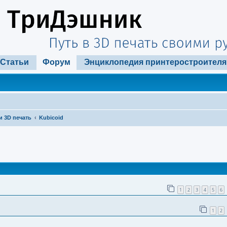
Статьи
Форум
Энциклопедия принтеростроителя
и 3D печать
Kubicoid
ширенный поиск
1
2
3
4
5
6
1
2