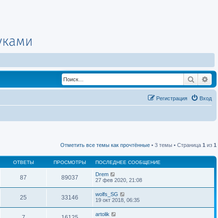
Поиск
Ра
Регистрация
Вход
Отметить все темы как прочтённые
• 3 темы • Страница
1
из
1
ОТВЕТЫ
ПРОСМОТРЫ
ПОСЛЕДНЕЕ СООБЩЕНИЕ
Drem
87
89037
27 фев 2020, 21:08
wolfs_SG
25
33146
19 окт 2018, 06:35
artolik
7
16125