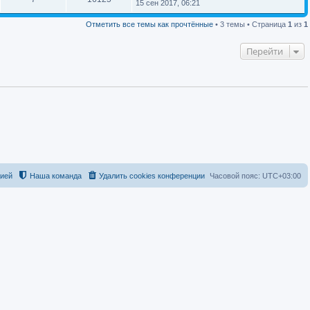
15 сен 2017, 06:21
Отметить все темы как прочтённые
• 3 темы • Страница
1
из
1
Перейти
цией
Наша команда
Удалить cookies конференции
Часовой пояс:
UTC+03:00