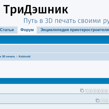
Статьи
Форум
Энциклопедия принтеростроителя
и 3D печать
Kubicoid
ширенный поиск
1
2
3
4
5
6
1
2