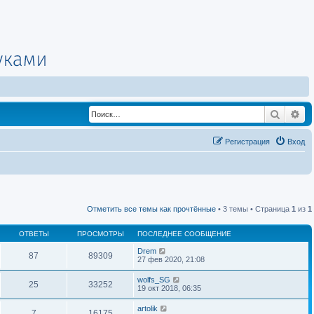
Поиск
Ра
Регистрация
Вход
Отметить все темы как прочтённые
• 3 темы • Страница
1
из
1
ОТВЕТЫ
ПРОСМОТРЫ
ПОСЛЕДНЕЕ СООБЩЕНИЕ
Drem
87
89309
27 фев 2020, 21:08
wolfs_SG
25
33252
19 окт 2018, 06:35
artolik
7
16175