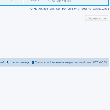
15 сен 2017, 06:21
Отметить все темы как прочтённые
• 3 темы • Страница
1
из
1
Перейти
цией
Наша команда
Удалить cookies конференции
Часовой пояс:
UTC+03:00