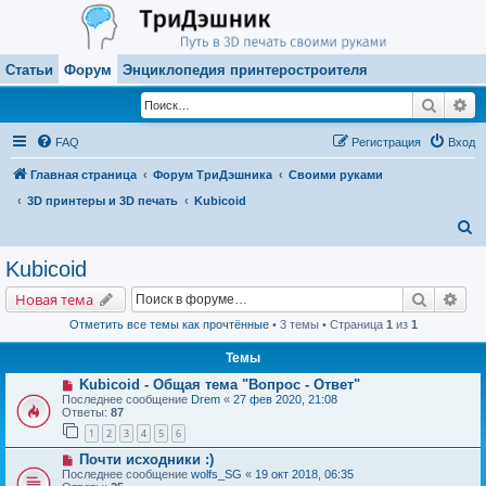
Статьи
Форум
Энциклопедия принтеростроителя
Поиск
Ра
FAQ
Регистрация
Вход
Главная страница
Форум ТриДэшника
Своими руками
3D принтеры и 3D печать
Kubicoid
П
о
Kubicoid
и
Поиск
Рас
Новая тема
с
Отметить все темы как прочтённые
• 3 темы • Страница
1
из
1
к
Темы
Kubicoid - Общая тема "Вопрос - Ответ"
Последнее сообщение
Drem
«
27 фев 2020, 21:08
Ответы:
87
1
2
3
4
5
6
Почти исходники :)
Последнее сообщение
wolfs_SG
«
19 окт 2018, 06:35