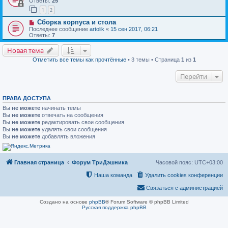
Ответы:
25
1
2
Сборка корпуса и стола
Последнее сообщение
artolik
«
15 сен 2017, 06:21
Ответы:
7
Новая тема
Отметить все темы как прочтённые
• 3 темы • Страница
1
из
1
Перейти
ПРАВА ДОСТУПА
Вы
не можете
начинать темы
Вы
не можете
отвечать на сообщения
Вы
не можете
редактировать свои сообщения
Вы
не можете
удалять свои сообщения
Вы
не можете
добавлять вложения
Главная страница
Форум ТриДэшника
Часовой пояс:
UTC+03:00
Наша команда
Удалить cookies конференции
Связаться с администрацией
Создано на основе
phpBB
® Forum Software © phpBB Limited
Русская поддержка phpBB