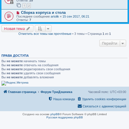
Ответы:
25
1
2
Сборка корпуса и стола
Последнее сообщение
artolik
«
15 сен 2017, 06:21
Ответы:
7
Новая тема
Отметить все темы как прочтённые
• 3 темы • Страница
1
из
1
Перейти
ПРАВА ДОСТУПА
Вы
не можете
начинать темы
Вы
не можете
отвечать на сообщения
Вы
не можете
редактировать свои сообщения
Вы
не можете
удалять свои сообщения
Вы
не можете
добавлять вложения
Главная страница
Форум ТриДэшника
Часовой пояс:
UTC+03:00
Наша команда
Удалить cookies конференции
Связаться с администрацией
Создано на основе
phpBB
® Forum Software © phpBB Limited
Русская поддержка phpBB