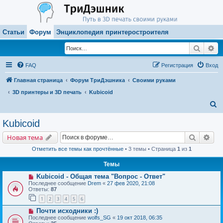
Статьи
Форум
Энциклопедия принтеростроителя
Поиск
Ра
FAQ
Регистрация
Вход
Главная страница
Форум ТриДэшника
Своими руками
3D принтеры и 3D печать
Kubicoid
П
о
Kubicoid
и
Поиск
Рас
Новая тема
с
Отметить все темы как прочтённые
• 3 темы • Страница
1
из
1
к
Темы
Kubicoid - Общая тема "Вопрос - Ответ"
Последнее сообщение
Drem
«
27 фев 2020, 21:08
Ответы:
87
1
2
3
4
5
6
Почти исходники :)
Последнее сообщение
wolfs_SG
«
19 окт 2018, 06:35