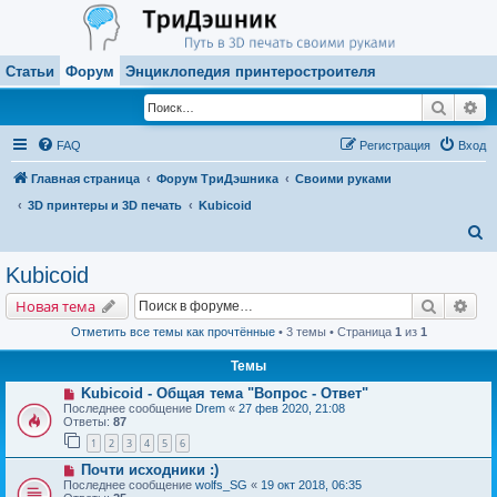
Статьи
Форум
Энциклопедия принтеростроителя
Поиск
Ра
FAQ
Регистрация
Вход
Главная страница
Форум ТриДэшника
Своими руками
3D принтеры и 3D печать
Kubicoid
П
о
Kubicoid
и
Поиск
Рас
Новая тема
с
Отметить все темы как прочтённые
• 3 темы • Страница
1
из
1
к
Темы
Kubicoid - Общая тема "Вопрос - Ответ"
Последнее сообщение
Drem
«
27 фев 2020, 21:08
Ответы:
87
1
2
3
4
5
6
Почти исходники :)
Последнее сообщение
wolfs_SG
«
19 окт 2018, 06:35