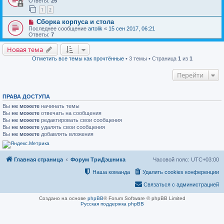
Ответы:
25
1
2
Сборка корпуса и стола
Последнее сообщение
artolik
«
15 сен 2017, 06:21
Ответы:
7
Новая тема
Отметить все темы как прочтённые
• 3 темы • Страница
1
из
1
Перейти
ПРАВА ДОСТУПА
Вы
не можете
начинать темы
Вы
не можете
отвечать на сообщения
Вы
не можете
редактировать свои сообщения
Вы
не можете
удалять свои сообщения
Вы
не можете
добавлять вложения
Главная страница
Форум ТриДэшника
Часовой пояс:
UTC+03:00
Наша команда
Удалить cookies конференции
Связаться с администрацией
Создано на основе
phpBB
® Forum Software © phpBB Limited
Русская поддержка phpBB