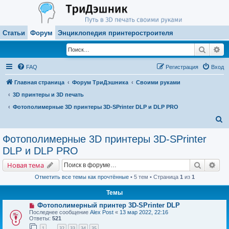
Статьи
Форум
Энциклопедия принтеростроителя
Поиск
Ра
FAQ
Регистрация
Вход
Главная страница
Форум ТриДэшника
Своими руками
3D принтеры и 3D печать
Фотополимерные 3D принтеры 3D-SPrinter DLP и DLP PRO
П
о
Фотополимерные 3D принтеры 3D-SPrinter
и
DLP и DLP PRO
с
Поиск
Рас
Новая тема
к
Отметить все темы как прочтённые
• 5 тем • Страница
1
из
1
Темы
Фотополимерный принтер 3D-SPrinter DLP
Последнее сообщение
Alex Post
«
13 мар 2022, 22:16
Ответы:
521
1
32
33
34
35
…