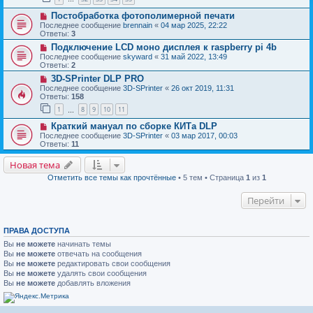
Постобработка фотополимерной печати
Последнее сообщение
brennain
«
04 мар 2025, 22:22
Ответы:
3
Подключение LCD моно дисплея к raspberry pi 4b
Последнее сообщение
skyward
«
31 май 2022, 13:49
Ответы:
2
3D-SPrinter DLP PRO
Последнее сообщение
3D-SPrinter
«
26 окт 2019, 11:31
Ответы:
158
1
8
9
10
11
…
Краткий мануал по сборке КИТа DLP
Последнее сообщение
3D-SPrinter
«
03 мар 2017, 00:03
Ответы:
11
Новая тема
Отметить все темы как прочтённые
• 5 тем • Страница
1
из
1
Перейти
ПРАВА ДОСТУПА
Вы
не можете
начинать темы
Вы
не можете
отвечать на сообщения
Вы
не можете
редактировать свои сообщения
Вы
не можете
удалять свои сообщения
Вы
не можете
добавлять вложения