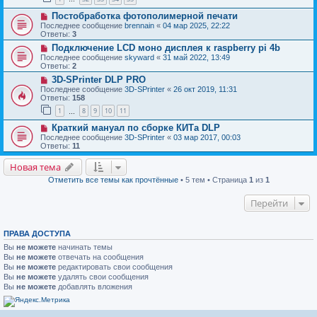
Постобработка фотополимерной печати
Последнее сообщение
brennain
«
04 мар 2025, 22:22
Ответы:
3
Подключение LCD моно дисплея к raspberry pi 4b
Последнее сообщение
skyward
«
31 май 2022, 13:49
Ответы:
2
3D-SPrinter DLP PRO
Последнее сообщение
3D-SPrinter
«
26 окт 2019, 11:31
Ответы:
158
1
8
9
10
11
…
Краткий мануал по сборке КИТа DLP
Последнее сообщение
3D-SPrinter
«
03 мар 2017, 00:03
Ответы:
11
Новая тема
Отметить все темы как прочтённые
• 5 тем • Страница
1
из
1
Перейти
ПРАВА ДОСТУПА
Вы
не можете
начинать темы
Вы
не можете
отвечать на сообщения
Вы
не можете
редактировать свои сообщения
Вы
не можете
удалять свои сообщения
Вы
не можете
добавлять вложения