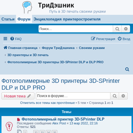
Статьи
Форум
Энциклопедия принтеростроителя
Поиск
Ра
FAQ
Регистрация
Вход
Главная страница
Форум ТриДэшника
Своими руками
3D принтеры и 3D печать
Фотополимерные 3D принтеры 3D-SPrinter DLP и DLP PRO
П
о
Фотополимерные 3D принтеры 3D-SPrinter
и
DLP и DLP PRO
с
Поиск
Рас
Новая тема
к
Отметить все темы как прочтённые
• 5 тем • Страница
1
из
1
Темы
Фотополимерный принтер 3D-SPrinter DLP
Последнее сообщение
Alex Post
«
13 мар 2022, 22:16
Ответы:
521
1
32
33
34
35
…