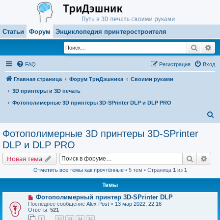
Статьи
Форум
Энциклопедия принтеростроителя
Поиск
Ра
FAQ
Регистрация
Вход
Главная страница
Форум ТриДэшника
Своими руками
3D принтеры и 3D печать
Фотополимерные 3D принтеры 3D-SPrinter DLP и DLP PRO
П
о
Фотополимерные 3D принтеры 3D-SPrinter
и
DLP и DLP PRO
с
Поиск
Рас
Новая тема
к
Отметить все темы как прочтённые
• 5 тем • Страница
1
из
1
Темы
Фотополимерный принтер 3D-SPrinter DLP
Последнее сообщение
Alex Post
«
13 мар 2022, 22:16
Ответы:
521
1
32
33
34
35
…