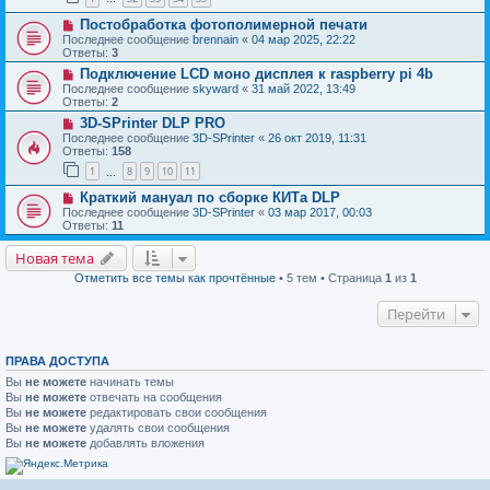
Постобработка фотополимерной печати
Последнее сообщение
brennain
«
04 мар 2025, 22:22
Ответы:
3
Подключение LCD моно дисплея к raspberry pi 4b
Последнее сообщение
skyward
«
31 май 2022, 13:49
Ответы:
2
3D-SPrinter DLP PRO
Последнее сообщение
3D-SPrinter
«
26 окт 2019, 11:31
Ответы:
158
1
8
9
10
11
…
Краткий мануал по сборке КИТа DLP
Последнее сообщение
3D-SPrinter
«
03 мар 2017, 00:03
Ответы:
11
Новая тема
Отметить все темы как прочтённые
• 5 тем • Страница
1
из
1
Перейти
ПРАВА ДОСТУПА
Вы
не можете
начинать темы
Вы
не можете
отвечать на сообщения
Вы
не можете
редактировать свои сообщения
Вы
не можете
удалять свои сообщения
Вы
не можете
добавлять вложения