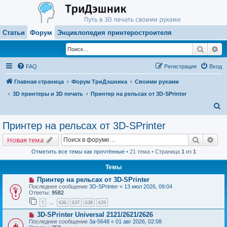
Статьи
Форум
Энциклопедия принтеростроителя
Поиск
Ра
FAQ
Регистрация
Вход
Главная страница
Форум ТриДэшника
Своими руками
3D принтеры и 3D печать
Принтер на рельсах от 3D-SPrinter
П
о
Принтер на рельсах от 3D-SPrinter
и
Поиск
Рас
Новая тема
с
Отметить все темы как прочтённые
• 21 тема • Страница
1
из
1
к
Темы
Принтер на рельсах от 3D-SPrinter
Последнее сообщение
3D-SPrinter
«
13 июл 2026, 09:04
Ответы:
9582
1
636
637
638
639
…
3D-SPrinter Universal 2121/2621/2626
Последнее сообщение
3a-5648
«
01 авг 2026, 02:08