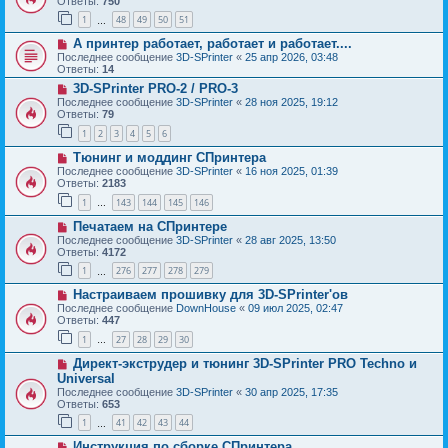
Ответы:
750
1
48
49
50
51
…
А принтер работает, работает и работает....
Последнее сообщение
3D-SPrinter
«
25 апр 2026, 03:48
Ответы:
14
3D-SPrinter PRO-2 / PRO-3
Последнее сообщение
3D-SPrinter
«
28 ноя 2025, 19:12
Ответы:
79
1
2
3
4
5
6
Тюнинг и моддинг СПринтера
Последнее сообщение
3D-SPrinter
«
16 ноя 2025, 01:39
Ответы:
2183
1
143
144
145
146
…
Печатаем на СПринтере
Последнее сообщение
3D-SPrinter
«
28 авг 2025, 13:50
Ответы:
4172
1
276
277
278
279
…
Настраиваем прошивку для 3D-SPrinter'ов
Последнее сообщение
DownHouse
«
09 июл 2025, 02:47
Ответы:
447
1
27
28
29
30
…
Директ-экструдер и тюнинг 3D-SPrinter PRO Techno и
Universal
Последнее сообщение
3D-SPrinter
«
30 апр 2025, 17:35
Ответы:
653
1
41
42
43
44
…
Инструкция по сборке СПринтера