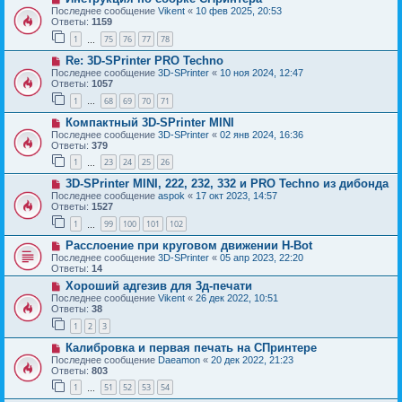
Последнее сообщение
Vikent
«
10 фев 2025, 20:53
Ответы:
1159
1
75
76
77
78
…
Re: 3D-SPrinter PRO Techno
Последнее сообщение
3D-SPrinter
«
10 ноя 2024, 12:47
Ответы:
1057
1
68
69
70
71
…
Компактный 3D-SPrinter MINI
Последнее сообщение
3D-SPrinter
«
02 янв 2024, 16:36
Ответы:
379
1
23
24
25
26
…
3D-SPrinter MINI, 222, 232, 332 и PRO Techno из дибонда
Последнее сообщение
aspok
«
17 окт 2023, 14:57
Ответы:
1527
1
99
100
101
102
…
Расслоение при круговом движении H-Bot
Последнее сообщение
3D-SPrinter
«
05 апр 2023, 22:20
Ответы:
14
Хороший адгезив для 3д-печати
Последнее сообщение
Vikent
«
26 дек 2022, 10:51
Ответы:
38
1
2
3
Калибровка и первая печать на СПринтере
Последнее сообщение
Daeamon
«
20 дек 2022, 21:23
Ответы:
803
1
51
52
53
54
…