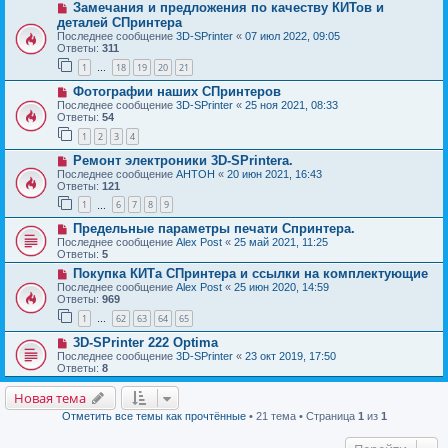
Замечания и предложения по качеству КИТов и
деталей СПринтера
Последнее сообщение
3D-SPrinter
«
07 июл 2022, 09:05
Ответы:
311
1
18
19
20
21
…
Фотографии наших СПринтеров
Последнее сообщение
3D-SPrinter
«
25 ноя 2021, 08:33
Ответы:
54
1
2
3
4
Ремонт электроники 3D-SPrintera.
Последнее сообщение
AHTOH
«
20 июн 2021, 16:43
Ответы:
121
1
6
7
8
9
…
Предельные параметры печати Спринтера.
Последнее сообщение
Alex Post
«
25 май 2021, 11:25
Ответы:
5
Покупка КИТа СПринтера и ссылки на комплектующие
Последнее сообщение
Alex Post
«
25 июн 2020, 14:59
Ответы:
969
1
62
63
64
65
…
3D-SPrinter 222 Optima
Последнее сообщение
3D-SPrinter
«
23 окт 2019, 17:50
Ответы:
8
Новая тема
Отметить все темы как прочтённые
• 21 тема • Страница
1
из
1