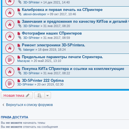
3D-SPrinter
» 14 дек 2021, 14:40
Калибровка и первая печать на СПринтере
alexei-developer
» 09 окт 2017, 10:46
Замечания и предложения по качеству КИТов и деталей
3D-SPrinter
» 31 янв 2017, 08:20
Фотографии наших СПринтеров
3D-SPrinter
» 31 янв 2017, 08:59
Ремонт электроники 3D-SPrintera.
falanger
» 18 фев 2019, 18:24
Предельные параметры печати Спринтера.
Mazayac
» 20 май 2021, 13:10
Покупка КИТа СПринтера и ссылки на комплектующие
3D-SPrinter
» 31 янв 2017, 08:22
3D-SPrinter 222 Optima
3D-SPrinter
» 20 окт 2019, 02:30
Новая тема
Вернуться к списку форумов
ПРАВА ДОСТУПА
Вы
не можете
начинать темы
Вы
не можете
отвечать на сообщения