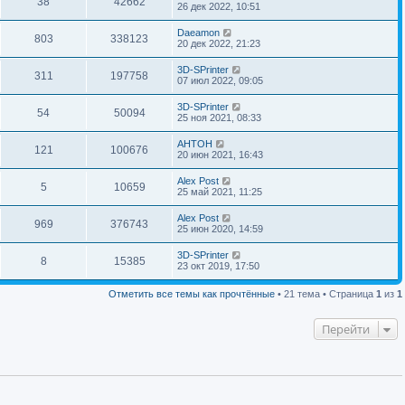
38
42662
26 дек 2022, 10:51
Daeamon
803
338123
20 дек 2022, 21:23
3D-SPrinter
311
197758
07 июл 2022, 09:05
3D-SPrinter
54
50094
25 ноя 2021, 08:33
AHTOH
121
100676
20 июн 2021, 16:43
Alex Post
5
10659
25 май 2021, 11:25
Alex Post
969
376743
25 июн 2020, 14:59
3D-SPrinter
8
15385
23 окт 2019, 17:50
Отметить все темы как прочтённые
• 21 тема • Страница
1
из
1
Перейти