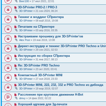
Beer100
» 17 июл 2021, 22:01
3D-SPrinter PRO-2 / PRO-3
3D-SPrinter
» 21 сен 2024, 06:24
Тюнинг и моддинг СПринтера
3D-SPrinter
» 08 май 2016, 19:08
Печатаем на СПринтере
3D-SPrinter
» 03 апр 2016, 03:35
Настраиваем прошивку для 3D-SPrinter'ов
Alex Post
» 19 янв 2019, 13:08
Директ-экструдер и тюнинг 3D-SPrinter PRO Techno и Uni
3D-SPrinter
» 29 сен 2021, 02:53
Инструкция по сборке СПринтера
3D-SPrinter
» 31 янв 2017, 08:13
Re: 3D-SPrinter PRO Techno
3D-SPrinter
» 23 окт 2020, 03:41
Компактный 3D-SPrinter MINI
3D-SPrinter
» 27 ноя 2018, 23:33
3D-SPrinter MINI, 222, 232, 332 и PRO Techno из дибонда
3D-SPrinter
» 19 мар 2019, 02:07
Расслоение при круговом движении H-Bot
dmvy
» 14 фев 2022, 02:22
Хороший адгезив для 3д-печати