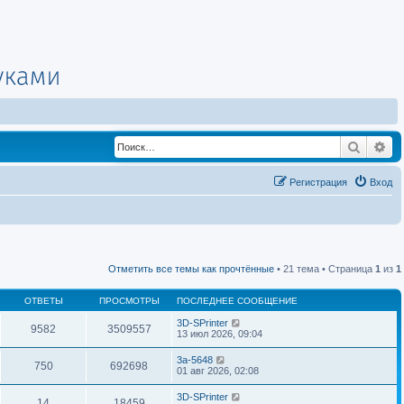
Поиск
Ра
Регистрация
Вход
Отметить все темы как прочтённые
• 21 тема • Страница
1
из
1
ОТВЕТЫ
ПРОСМОТРЫ
ПОСЛЕДНЕЕ СООБЩЕНИЕ
3D-SPrinter
9582
3509557
13 июл 2026, 09:04
3a-5648
750
692698
01 авг 2026, 02:08
3D-SPrinter
14
18459