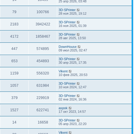
25 апр 2026, 03:48
3D-SPrinter
79
100766
28 ноя 2025, 19:12
3D-SPrinter
2183
3942422
16 ноя 2025, 01:39
3D-SPrinter
4172
1858467
28 авг 2025, 13:50
DownHouse
447
574895
09 июл 2025, 02:47
3D-SPrinter
653
454893
30 апр 2025, 17:35
Vikent
1159
556320
10 фев 2025, 20:53
3D-SPrinter
1057
631984
10 ноя 2024, 12:47
3D-SPrinter
379
229919
02 янв 2024, 16:36
aspok
1527
622741
17 окт 2023, 14:57
3D-SPrinter
14
16658
05 апр 2023, 22:20
Vikent