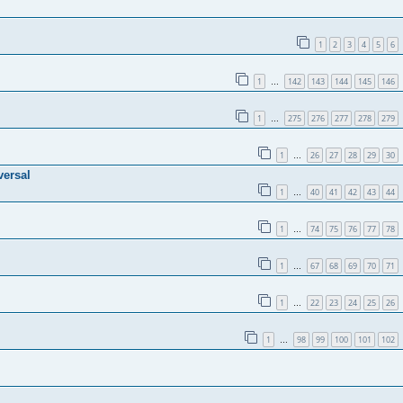
1
2
3
4
5
6
1
142
143
144
145
146
…
1
275
276
277
278
279
…
1
26
27
28
29
30
…
versal
1
40
41
42
43
44
…
1
74
75
76
77
78
…
1
67
68
69
70
71
…
1
22
23
24
25
26
…
1
98
99
100
101
102
…