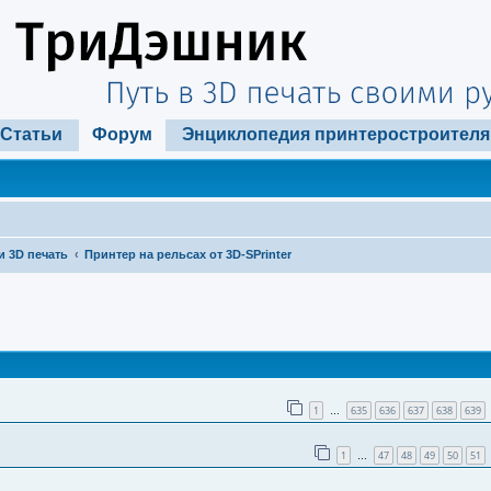
Статьи
Форум
Энциклопедия принтеростроителя
и 3D печать
Принтер на рельсах от 3D-SPrinter
ширенный поиск
1
635
636
637
638
639
…
1
47
48
49
50
51
…