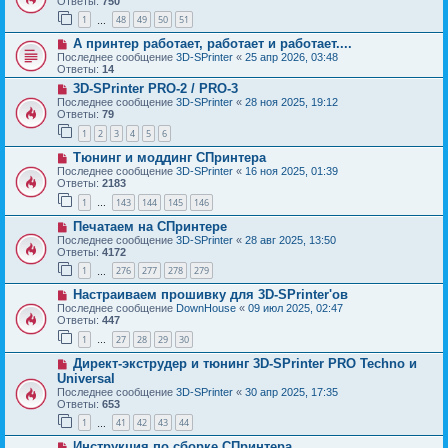
Ответы:
750
1
48
49
50
51
…
А принтер работает, работает и работает....
Последнее сообщение
3D-SPrinter
«
25 апр 2026, 03:48
Ответы:
14
3D-SPrinter PRO-2 / PRO-3
Последнее сообщение
3D-SPrinter
«
28 ноя 2025, 19:12
Ответы:
79
1
2
3
4
5
6
Тюнинг и моддинг СПринтера
Последнее сообщение
3D-SPrinter
«
16 ноя 2025, 01:39
Ответы:
2183
1
143
144
145
146
…
Печатаем на СПринтере
Последнее сообщение
3D-SPrinter
«
28 авг 2025, 13:50
Ответы:
4172
1
276
277
278
279
…
Настраиваем прошивку для 3D-SPrinter'ов
Последнее сообщение
DownHouse
«
09 июл 2025, 02:47
Ответы:
447
1
27
28
29
30
…
Директ-экструдер и тюнинг 3D-SPrinter PRO Techno и
Universal
Последнее сообщение
3D-SPrinter
«
30 апр 2025, 17:35
Ответы:
653
1
41
42
43
44
…
Инструкция по сборке СПринтера