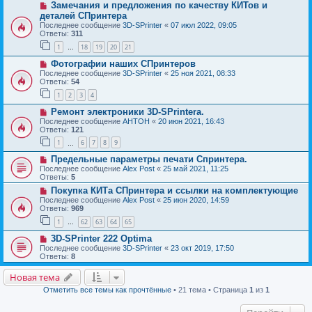
Замечания и предложения по качеству КИТов и
деталей СПринтера
Последнее сообщение
3D-SPrinter
«
07 июл 2022, 09:05
Ответы:
311
1
18
19
20
21
…
Фотографии наших СПринтеров
Последнее сообщение
3D-SPrinter
«
25 ноя 2021, 08:33
Ответы:
54
1
2
3
4
Ремонт электроники 3D-SPrintera.
Последнее сообщение
AHTOH
«
20 июн 2021, 16:43
Ответы:
121
1
6
7
8
9
…
Предельные параметры печати Спринтера.
Последнее сообщение
Alex Post
«
25 май 2021, 11:25
Ответы:
5
Покупка КИТа СПринтера и ссылки на комплектующие
Последнее сообщение
Alex Post
«
25 июн 2020, 14:59
Ответы:
969
1
62
63
64
65
…
3D-SPrinter 222 Optima
Последнее сообщение
3D-SPrinter
«
23 окт 2019, 17:50
Ответы:
8
Новая тема
Отметить все темы как прочтённые
• 21 тема • Страница
1
из
1