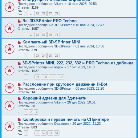
Последнее сообщение
Vikent
«
10 фев 2025, 20:53
Ответы:
1159
1
75
76
77
78
…
Re: 3D-SPrinter PRO Techno
Последнее сообщение
3D-SPrinter
«
10 ноя 2024, 12:47
Ответы:
1057
1
68
69
70
71
…
Компактный 3D-SPrinter MINI
Последнее сообщение
3D-SPrinter
«
02 янв 2024, 16:36
Ответы:
379
1
23
24
25
26
…
3D-SPrinter MINI, 222, 232, 332 и PRO Techno из дибонда
Последнее сообщение
aspok
«
17 окт 2023, 14:57
Ответы:
1527
1
99
100
101
102
…
Расслоение при круговом движении H-Bot
Последнее сообщение
3D-SPrinter
«
05 апр 2023, 22:20
Ответы:
14
Хороший адгезив для 3д-печати
Последнее сообщение
Vikent
«
26 дек 2022, 10:51
Ответы:
38
1
2
3
Калибровка и первая печать на СПринтере
Последнее сообщение
Daeamon
«
20 дек 2022, 21:23
Ответы:
803
1
51
52
53
54
…