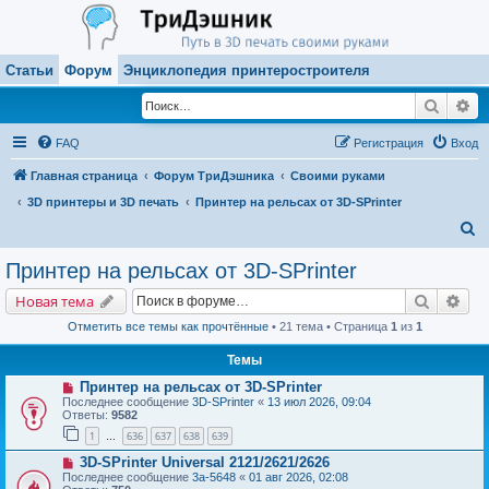
Статьи
Форум
Энциклопедия принтеростроителя
Поиск
Ра
FAQ
Регистрация
Вход
Главная страница
Форум ТриДэшника
Своими руками
3D принтеры и 3D печать
Принтер на рельсах от 3D-SPrinter
П
о
Принтер на рельсах от 3D-SPrinter
и
Поиск
Рас
Новая тема
с
Отметить все темы как прочтённые
• 21 тема • Страница
1
из
1
к
Темы
Принтер на рельсах от 3D-SPrinter
Последнее сообщение
3D-SPrinter
«
13 июл 2026, 09:04
Ответы:
9582
1
636
637
638
639
…
3D-SPrinter Universal 2121/2621/2626
Последнее сообщение
3a-5648
«
01 авг 2026, 02:08