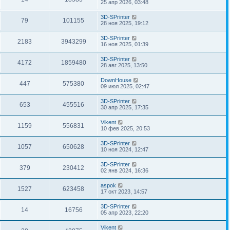
25 апр 2026, 03:48
3D-SPrinter
79
101155
28 ноя 2025, 19:12
3D-SPrinter
2183
3943299
16 ноя 2025, 01:39
3D-SPrinter
4172
1859480
28 авг 2025, 13:50
DownHouse
447
575380
09 июл 2025, 02:47
3D-SPrinter
653
455516
30 апр 2025, 17:35
Vikent
1159
556831
10 фев 2025, 20:53
3D-SPrinter
1057
650628
10 ноя 2024, 12:47
3D-SPrinter
379
230412
02 янв 2024, 16:36
aspok
1527
623458
17 окт 2023, 14:57
3D-SPrinter
14
16756
05 апр 2023, 22:20
Vikent