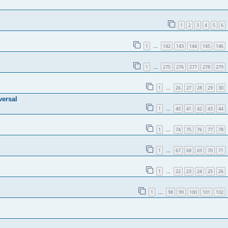
1
2
3
4
5
6
1
142
143
144
145
146
…
1
275
276
277
278
279
…
1
26
27
28
29
30
…
versal
1
40
41
42
43
44
…
1
74
75
76
77
78
…
1
67
68
69
70
71
…
1
22
23
24
25
26
…
1
98
99
100
101
102
…