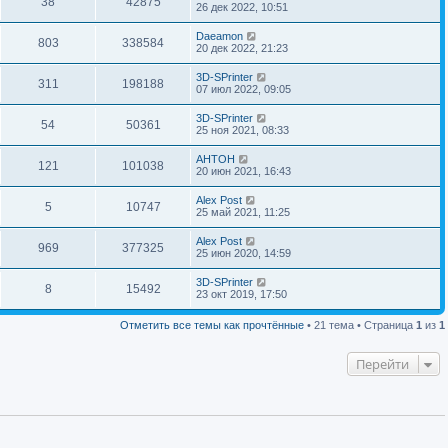
38
42875
26 дек 2022, 10:51
Daeamon
803
338584
20 дек 2022, 21:23
3D-SPrinter
311
198188
07 июл 2022, 09:05
3D-SPrinter
54
50361
25 ноя 2021, 08:33
AHTOH
121
101038
20 июн 2021, 16:43
Alex Post
5
10747
25 май 2021, 11:25
Alex Post
969
377325
25 июн 2020, 14:59
3D-SPrinter
8
15492
23 окт 2019, 17:50
Отметить все темы как прочтённые
• 21 тема • Страница
1
из
1
Перейти