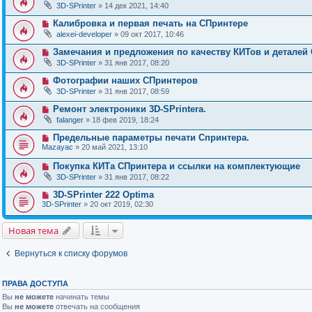
3D-SPrinter
» 14 дек 2021, 14:40
Калибровка и первая печать на СПринтере
alexei-developer
» 09 окт 2017, 10:46
Замечания и предложения по качеству КИТов и деталей
3D-SPrinter
» 31 янв 2017, 08:20
Фотографии наших СПринтеров
3D-SPrinter
» 31 янв 2017, 08:59
Ремонт электроники 3D-SPrintera.
falanger
» 18 фев 2019, 18:24
Предельные параметры печати Спринтера.
Mazayac
» 20 май 2021, 13:10
Покупка КИТа СПринтера и ссылки на комплектующие
3D-SPrinter
» 31 янв 2017, 08:22
3D-SPrinter 222 Optima
3D-SPrinter
» 20 окт 2019, 02:30
Новая тема
Вернуться к списку форумов
ПРАВА ДОСТУПА
Вы
не можете
начинать темы
Вы
не можете
отвечать на сообщения