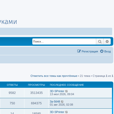
Поиск
Ра
Регистрация
Вход
Отметить все темы как прочтённые
• 21 тема • Страница
1
из
1
ОТВЕТЫ
ПРОСМОТРЫ
ПОСЛЕДНЕЕ СООБЩЕНИЕ
3D-SPrinter
9582
3513435
13 июл 2026, 09:04
3a-5648
750
694375
01 авг 2026, 02:08
3D-SPrinter
14
18585