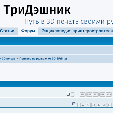
Статьи
Форум
Энциклопедия принтеростроителя
и 3D печать
Принтер на рельсах от 3D-SPrinter
ширенный поиск
1
635
636
637
638
639
…
1
47
48
49
50
51
…