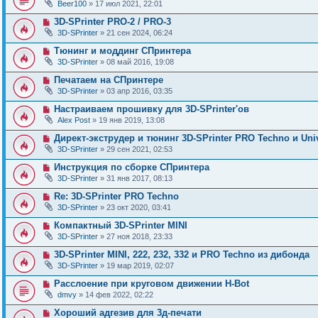
Beer100
» 17 июл 2021, 22:01
3D-SPrinter PRO-2 / PRO-3
3D-SPrinter
» 21 сен 2024, 06:24
Тюнинг и моддинг СПринтера
3D-SPrinter
» 08 май 2016, 19:08
Печатаем на СПринтере
3D-SPrinter
» 03 апр 2016, 03:35
Настраиваем прошивку для 3D-SPrinter'ов
Alex Post
» 19 янв 2019, 13:08
Директ-экструдер и тюнинг 3D-SPrinter PRO Techno и Uni
3D-SPrinter
» 29 сен 2021, 02:53
Инструкция по сборке СПринтера
3D-SPrinter
» 31 янв 2017, 08:13
Re: 3D-SPrinter PRO Techno
3D-SPrinter
» 23 окт 2020, 03:41
Компактный 3D-SPrinter MINI
3D-SPrinter
» 27 ноя 2018, 23:33
3D-SPrinter MINI, 222, 232, 332 и PRO Techno из дибонда
3D-SPrinter
» 19 мар 2019, 02:07
Расслоение при круговом движении H-Bot
dmvy
» 14 фев 2022, 02:22
Хороший адгезив для 3д-печати