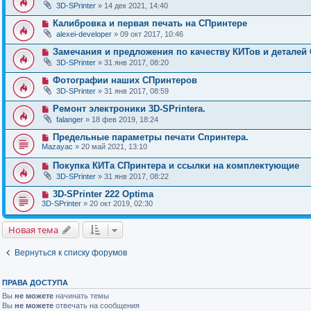
3D-SPrinter
» 14 дек 2021, 14:40
Калибровка и первая печать на СПринтере
alexei-developer
» 09 окт 2017, 10:46
Замечания и предложения по качеству КИТов и деталей
3D-SPrinter
» 31 янв 2017, 08:20
Фотографии наших СПринтеров
3D-SPrinter
» 31 янв 2017, 08:59
Ремонт электроники 3D-SPrintera.
falanger
» 18 фев 2019, 18:24
Предельные параметры печати Спринтера.
Mazayac
» 20 май 2021, 13:10
Покупка КИТа СПринтера и ссылки на комплектующие
3D-SPrinter
» 31 янв 2017, 08:22
3D-SPrinter 222 Optima
3D-SPrinter
» 20 окт 2019, 02:30
Новая тема
Вернуться к списку форумов
ПРАВА ДОСТУПА
Вы
не можете
начинать темы
Вы
не можете
отвечать на сообщения