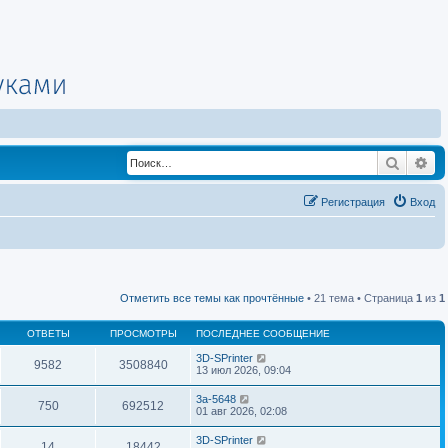
Поиск
Ра
Регистрация
Вход
Отметить все темы как прочтённые
• 21 тема • Страница
1
из
1
ОТВЕТЫ
ПРОСМОТРЫ
ПОСЛЕДНЕЕ СООБЩЕНИЕ
3D-SPrinter
9582
3508840
13 июл 2026, 09:04
3a-5648
750
692512
01 авг 2026, 02:08
3D-SPrinter
14
18442