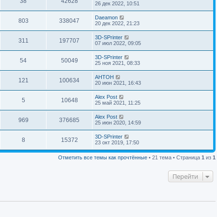
38
42628
26 дек 2022, 10:51
Daeamon
803
338047
20 дек 2022, 21:23
3D-SPrinter
311
197707
07 июл 2022, 09:05
3D-SPrinter
54
50049
25 ноя 2021, 08:33
AHTOH
121
100634
20 июн 2021, 16:43
Alex Post
5
10648
25 май 2021, 11:25
Alex Post
969
376685
25 июн 2020, 14:59
3D-SPrinter
8
15372
23 окт 2019, 17:50
Отметить все темы как прочтённые
• 21 тема • Страница
1
из
1
Перейти