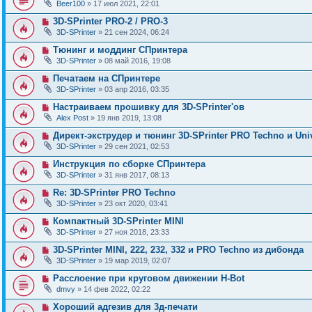
Beer100
» 17 июл 2021, 22:01
3D-SPrinter PRO-2 / PRO-3
3D-SPrinter
» 21 сен 2024, 06:24
Тюнинг и моддинг СПринтера
3D-SPrinter
» 08 май 2016, 19:08
Печатаем на СПринтере
3D-SPrinter
» 03 апр 2016, 03:35
Настраиваем прошивку для 3D-SPrinter'ов
Alex Post
» 19 янв 2019, 13:08
Директ-экструдер и тюнинг 3D-SPrinter PRO Techno и Uni
3D-SPrinter
» 29 сен 2021, 02:53
Инструкция по сборке СПринтера
3D-SPrinter
» 31 янв 2017, 08:13
Re: 3D-SPrinter PRO Techno
3D-SPrinter
» 23 окт 2020, 03:41
Компактный 3D-SPrinter MINI
3D-SPrinter
» 27 ноя 2018, 23:33
3D-SPrinter MINI, 222, 232, 332 и PRO Techno из дибонда
3D-SPrinter
» 19 мар 2019, 02:07
Расслоение при круговом движении H-Bot
dmvy
» 14 фев 2022, 02:22
Хороший адгезив для 3д-печати