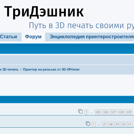
Статьи
Форум
Энциклопедия принтеростроителя
и 3D печать
Принтер на рельсах от 3D-SPrinter
ширенный поиск
1
635
636
637
638
639
…
1
47
48
49
50
51
…