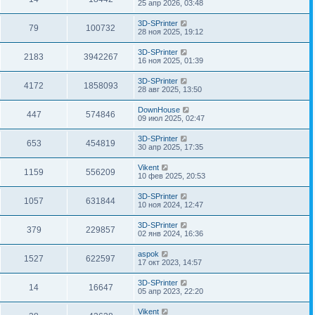
25 апр 2026, 03:48
3D-SPrinter
79
100732
28 ноя 2025, 19:12
3D-SPrinter
2183
3942267
16 ноя 2025, 01:39
3D-SPrinter
4172
1858093
28 авг 2025, 13:50
DownHouse
447
574846
09 июл 2025, 02:47
3D-SPrinter
653
454819
30 апр 2025, 17:35
Vikent
1159
556209
10 фев 2025, 20:53
3D-SPrinter
1057
631844
10 ноя 2024, 12:47
3D-SPrinter
379
229857
02 янв 2024, 16:36
aspok
1527
622597
17 окт 2023, 14:57
3D-SPrinter
14
16647
05 апр 2023, 22:20
Vikent