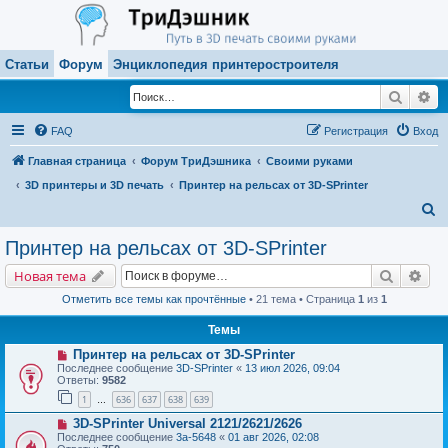
Статьи
Форум
Энциклопедия принтеростроителя
Поиск
Ра
FAQ
Регистрация
Вход
Главная страница
Форум ТриДэшника
Своими руками
3D принтеры и 3D печать
Принтер на рельсах от 3D-SPrinter
П
о
Принтер на рельсах от 3D-SPrinter
и
Поиск
Рас
Новая тема
с
Отметить все темы как прочтённые
• 21 тема • Страница
1
из
1
к
Темы
Принтер на рельсах от 3D-SPrinter
Последнее сообщение
3D-SPrinter
«
13 июл 2026, 09:04
Ответы:
9582
1
636
637
638
639
…
3D-SPrinter Universal 2121/2621/2626
Последнее сообщение
3a-5648
«
01 авг 2026, 02:08