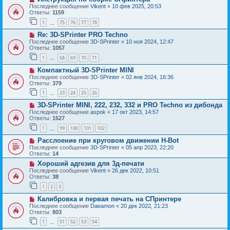
Последнее сообщение
Vikent
«
10 фев 2025, 20:53
Ответы:
1159
1
75
76
77
78
…
Re: 3D-SPrinter PRO Techno
Последнее сообщение
3D-SPrinter
«
10 ноя 2024, 12:47
Ответы:
1057
1
68
69
70
71
…
Компактный 3D-SPrinter MINI
Последнее сообщение
3D-SPrinter
«
02 янв 2024, 16:36
Ответы:
379
1
23
24
25
26
…
3D-SPrinter MINI, 222, 232, 332 и PRO Techno из дибонда
Последнее сообщение
aspok
«
17 окт 2023, 14:57
Ответы:
1527
1
99
100
101
102
…
Расслоение при круговом движении H-Bot
Последнее сообщение
3D-SPrinter
«
05 апр 2023, 22:20
Ответы:
14
Хороший адгезив для 3д-печати
Последнее сообщение
Vikent
«
26 дек 2022, 10:51
Ответы:
38
1
2
3
Калибровка и первая печать на СПринтере
Последнее сообщение
Daeamon
«
20 дек 2022, 21:23
Ответы:
803
1
51
52
53
54
…