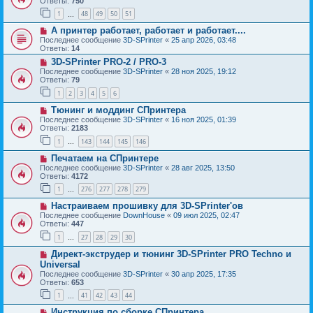
Ответы:
750
1
48
49
50
51
…
А принтер работает, работает и работает....
Последнее сообщение
3D-SPrinter
«
25 апр 2026, 03:48
Ответы:
14
3D-SPrinter PRO-2 / PRO-3
Последнее сообщение
3D-SPrinter
«
28 ноя 2025, 19:12
Ответы:
79
1
2
3
4
5
6
Тюнинг и моддинг СПринтера
Последнее сообщение
3D-SPrinter
«
16 ноя 2025, 01:39
Ответы:
2183
1
143
144
145
146
…
Печатаем на СПринтере
Последнее сообщение
3D-SPrinter
«
28 авг 2025, 13:50
Ответы:
4172
1
276
277
278
279
…
Настраиваем прошивку для 3D-SPrinter'ов
Последнее сообщение
DownHouse
«
09 июл 2025, 02:47
Ответы:
447
1
27
28
29
30
…
Директ-экструдер и тюнинг 3D-SPrinter PRO Techno и
Universal
Последнее сообщение
3D-SPrinter
«
30 апр 2025, 17:35
Ответы:
653
1
41
42
43
44
…
Инструкция по сборке СПринтера