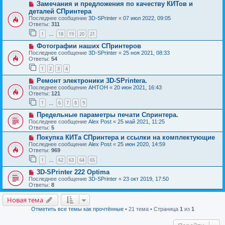
Замечания и предложения по качеству КИТов и
деталей СПринтера
Последнее сообщение
3D-SPrinter
«
07 июл 2022, 09:05
Ответы:
311
1
18
19
20
21
…
Фотографии наших СПринтеров
Последнее сообщение
3D-SPrinter
«
25 ноя 2021, 08:33
Ответы:
54
1
2
3
4
Ремонт электроники 3D-SPrintera.
Последнее сообщение
AHTOH
«
20 июн 2021, 16:43
Ответы:
121
1
6
7
8
9
…
Предельные параметры печати Спринтера.
Последнее сообщение
Alex Post
«
25 май 2021, 11:25
Ответы:
5
Покупка КИТа СПринтера и ссылки на комплектующие
Последнее сообщение
Alex Post
«
25 июн 2020, 14:59
Ответы:
969
1
62
63
64
65
…
3D-SPrinter 222 Optima
Последнее сообщение
3D-SPrinter
«
23 окт 2019, 17:50
Ответы:
8
Новая тема
Отметить все темы как прочтённые
• 21 тема • Страница
1
из
1