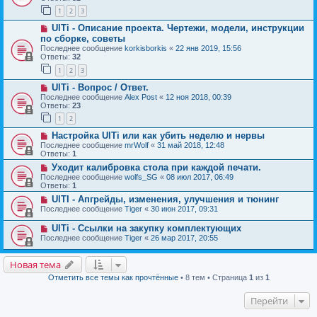
1
2
3
UlTi - Описание проекта. Чертежи, модели, инструкции
по сборке, советы
Последнее сообщение
korkisborkis
«
22 янв 2019, 15:56
Ответы:
32
1
2
3
UlTi - Вопрос / Ответ.
Последнее сообщение
Alex Post
«
12 ноя 2018, 00:39
Ответы:
23
1
2
Настройка UlTi или как убить неделю и нервы
Последнее сообщение
mrWolf
«
31 май 2018, 12:48
Ответы:
1
Уходит калибровка стола при каждой печати.
Последнее сообщение
wolfs_SG
«
08 июл 2017, 06:49
Ответы:
1
UlTI - Апгрейды, изменения, улучшения и тюнинг
Последнее сообщение
Tiger
«
30 июн 2017, 09:31
UlTi - Cсылки на закупку комплектующих
Последнее сообщение
Tiger
«
26 мар 2017, 20:55
Новая тема
Отметить все темы как прочтённые
• 8 тем • Страница
1
из
1
Перейти