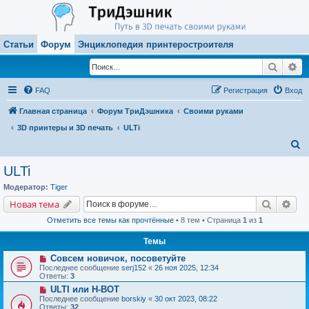
Статьи
Форум
Энциклопедия принтеростроителя
Поиск
Ра
FAQ
Регистрация
Вход
Главная страница
Форум ТриДэшника
Своими руками
3D принтеры и 3D печать
ULTi
П
о
ULTi
и
Модератор:
Tiger
с
Поиск
Рас
Новая тема
к
Отметить все темы как прочтённые
• 8 тем • Страница
1
из
1
Темы
Совсем новичок, посоветуйте
Последнее сообщение
serj152
«
26 ноя 2025, 12:34
Ответы:
3
ULTI или H-BOT
Последнее сообщение
borskiy
«
30 окт 2023, 08:22
Ответы:
32