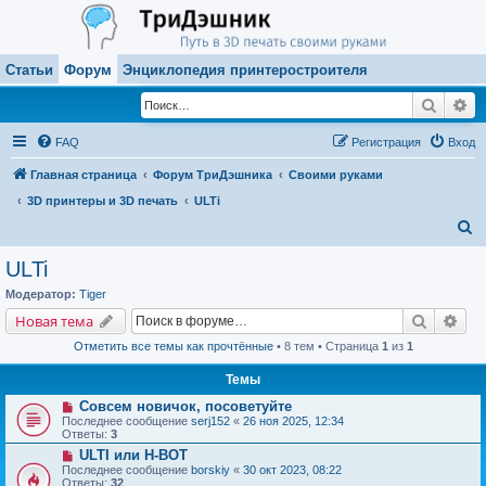
Статьи
Форум
Энциклопедия принтеростроителя
Поиск
Ра
FAQ
Регистрация
Вход
Главная страница
Форум ТриДэшника
Своими руками
3D принтеры и 3D печать
ULTi
П
о
ULTi
и
Модератор:
Tiger
с
Поиск
Рас
Новая тема
к
Отметить все темы как прочтённые
• 8 тем • Страница
1
из
1
Темы
Совсем новичок, посоветуйте
Последнее сообщение
serj152
«
26 ноя 2025, 12:34
Ответы:
3
ULTI или H-BOT
Последнее сообщение
borskiy
«
30 окт 2023, 08:22
Ответы:
32