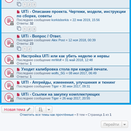
1
2
3
UlTi - Описание проекта. Чертежи, модели, инструкции
по сборке, советы
Последнее сообщение
korkisborkis
«
22 янв 2019, 15:56
Ответы:
32
1
2
3
UlTi - Вопрос / Ответ.
Последнее сообщение
Alex Post
«
12 ноя 2018, 00:39
Ответы:
23
1
2
Настройка UlTi или как убить неделю и нервы
Последнее сообщение
mrWolf
«
31 май 2018, 12:48
Ответы:
1
Уходит калибровка стола при каждой печати.
Последнее сообщение
wolfs_SG
«
08 июл 2017, 06:49
Ответы:
1
UlTI - Апгрейды, изменения, улучшения и тюнинг
Последнее сообщение
Tiger
«
30 июн 2017, 09:31
UlTi - Cсылки на закупку комплектующих
Последнее сообщение
Tiger
«
26 мар 2017, 20:55
Новая тема
Отметить все темы как прочтённые
• 8 тем • Страница
1
из
1
Перейти