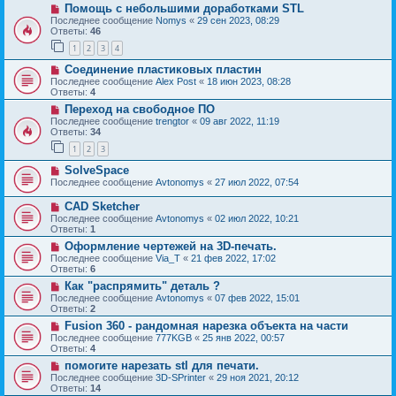
Помощь с небольшими доработками STL
Последнее сообщение
Nomys
«
29 сен 2023, 08:29
Ответы:
46
1
2
3
4
Соединение пластиковых пластин
Последнее сообщение
Alex Post
«
18 июн 2023, 08:28
Ответы:
4
Переход на свободное ПО
Последнее сообщение
trengtor
«
09 авг 2022, 11:19
Ответы:
34
1
2
3
SolveSpace
Последнее сообщение
Avtonomys
«
27 июл 2022, 07:54
CAD Sketcher
Последнее сообщение
Avtonomys
«
02 июл 2022, 10:21
Ответы:
1
Оформление чертежей на 3D-печать.
Последнее сообщение
Via_T
«
21 фев 2022, 17:02
Ответы:
6
Как "распрямить" деталь ?
Последнее сообщение
Avtonomys
«
07 фев 2022, 15:01
Ответы:
2
Fusion 360 - рандомная нарезка объекта на части
Последнее сообщение
777KGB
«
25 янв 2022, 00:57
Ответы:
4
помогите нарезать stl для печати.
Последнее сообщение
3D-SPrinter
«
29 ноя 2021, 20:12
Ответы:
14