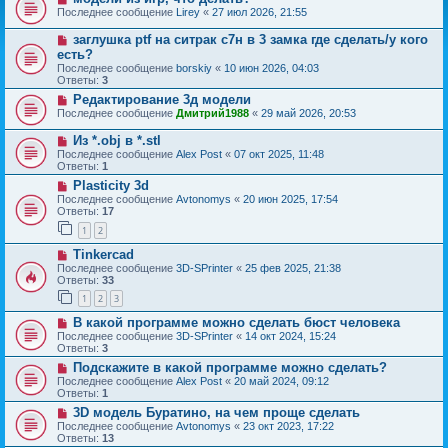
Последнее сообщение
Lirey
«
27 июл 2026, 21:55
заглушка ptf на ситрак с7н в 3 замка где сделать/у кого
есть?
Последнее сообщение
borskiy
«
10 июн 2026, 04:03
Ответы:
3
Редактирование 3д модели
Последнее сообщение
Дмитрий1988
«
29 май 2026, 20:53
Из *.obj в *.stl
Последнее сообщение
Alex Post
«
07 окт 2025, 11:48
Ответы:
1
Plasticity 3d
Последнее сообщение
Avtonomys
«
20 июн 2025, 17:54
Ответы:
17
1
2
Tinkercad
Последнее сообщение
3D-SPrinter
«
25 фев 2025, 21:38
Ответы:
33
1
2
3
В какой программе можно сделать бюст человека
Последнее сообщение
3D-SPrinter
«
14 окт 2024, 15:24
Ответы:
3
Подскажите в какой программе можно сделать?
Последнее сообщение
Alex Post
«
20 май 2024, 09:12
Ответы:
1
3D модель Буратино, на чем проще сделать
Последнее сообщение
Avtonomys
«
23 окт 2023, 17:22
Ответы:
13