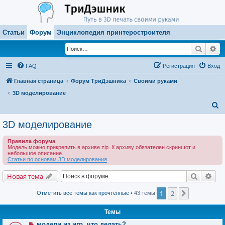
Статьи
Форум
Энциклопедия принтеростроителя
Поиск
Ра
FAQ
Регистрация
Вход
Главная страница
Форум ТриДэшника
Своими руками
3D моделирование
П
о
3D моделирование
и
Правила форума
с
Модель можно прикрепить в архиве zip. К архиву обязателен скриншот и
небольшое описание.
к
Статьи по основам 3D моделирования
.
Поиск
Рас
Новая тема
1
2
След.
Отметить все темы как прочтённые
• 43 темы
Темы
модели из игр, что делать?