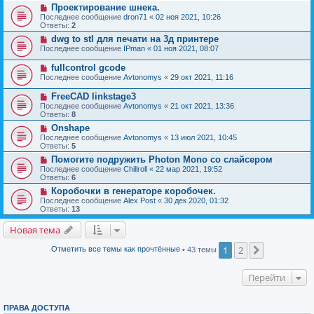
Проектирование шнека.
Последнее сообщение
dron71
«
02 ноя 2021, 10:26
Ответы:
2
dwg to stl для печати на 3д принтере
Последнее сообщение
IPman
«
01 ноя 2021, 08:07
fullcontrol gcode
Последнее сообщение
Avtonomys
«
29 окт 2021, 11:16
FreeCAD linkstage3
Последнее сообщение
Avtonomys
«
21 окт 2021, 13:36
Ответы:
8
Onshape
Последнее сообщение
Avtonomys
«
13 июл 2021, 10:45
Ответы:
5
Помогите подружить Photon Mono со слайсером
Последнее сообщение
Chillroll
«
22 мар 2021, 19:52
Ответы:
6
Коробочки в генераторе коробочек.
Последнее сообщение
Alex Post
«
30 дек 2020, 01:32
Ответы:
13
Новая тема
1
2
След.
Отметить все темы как прочтённые
• 43 темы
Перейти
ПРАВА ДОСТУПА