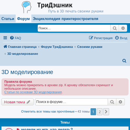
Статьи
Форум
Энциклопедия принтеростроителя
Поиск
Ра
FAQ
Регистрация
Вход
Главная страница
Форум ТриДэшника
Своими руками
3D моделирование
П
о
3D моделирование
и
Правила форума
с
Модель можно прикрепить в архиве zip. К архиву обязателен скриншот и
небольшое описание.
к
Статьи по основам 3D моделирования
.
Поиск
Рас
Новая тема
1
2
След.
Отметить все темы как прочтённые
• 43 темы
Темы
модели из игр, что делать?