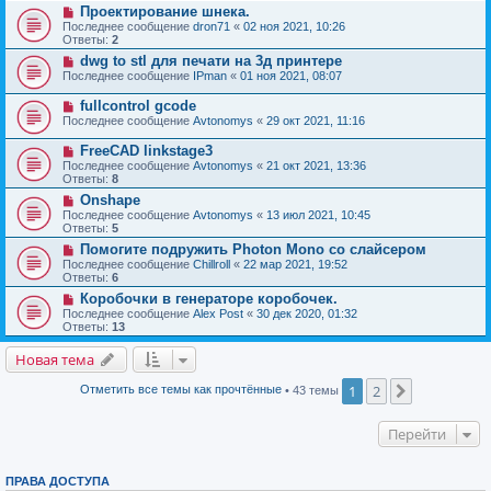
Проектирование шнека.
Последнее сообщение
dron71
«
02 ноя 2021, 10:26
Ответы:
2
dwg to stl для печати на 3д принтере
Последнее сообщение
IPman
«
01 ноя 2021, 08:07
fullcontrol gcode
Последнее сообщение
Avtonomys
«
29 окт 2021, 11:16
FreeCAD linkstage3
Последнее сообщение
Avtonomys
«
21 окт 2021, 13:36
Ответы:
8
Onshape
Последнее сообщение
Avtonomys
«
13 июл 2021, 10:45
Ответы:
5
Помогите подружить Photon Mono со слайсером
Последнее сообщение
Chillroll
«
22 мар 2021, 19:52
Ответы:
6
Коробочки в генераторе коробочек.
Последнее сообщение
Alex Post
«
30 дек 2020, 01:32
Ответы:
13
Новая тема
1
2
След.
Отметить все темы как прочтённые
• 43 темы
Перейти
ПРАВА ДОСТУПА