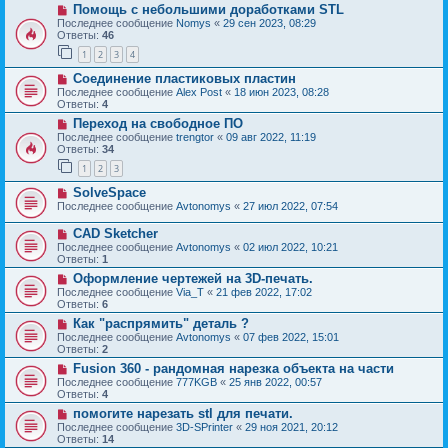
Помощь с небольшими доработками STL
Последнее сообщение
Nomys
«
29 сен 2023, 08:29
Ответы:
46
1
2
3
4
Соединение пластиковых пластин
Последнее сообщение
Alex Post
«
18 июн 2023, 08:28
Ответы:
4
Переход на свободное ПО
Последнее сообщение
trengtor
«
09 авг 2022, 11:19
Ответы:
34
1
2
3
SolveSpace
Последнее сообщение
Avtonomys
«
27 июл 2022, 07:54
CAD Sketcher
Последнее сообщение
Avtonomys
«
02 июл 2022, 10:21
Ответы:
1
Оформление чертежей на 3D-печать.
Последнее сообщение
Via_T
«
21 фев 2022, 17:02
Ответы:
6
Как "распрямить" деталь ?
Последнее сообщение
Avtonomys
«
07 фев 2022, 15:01
Ответы:
2
Fusion 360 - рандомная нарезка объекта на части
Последнее сообщение
777KGB
«
25 янв 2022, 00:57
Ответы:
4
помогите нарезать stl для печати.
Последнее сообщение
3D-SPrinter
«
29 ноя 2021, 20:12
Ответы:
14