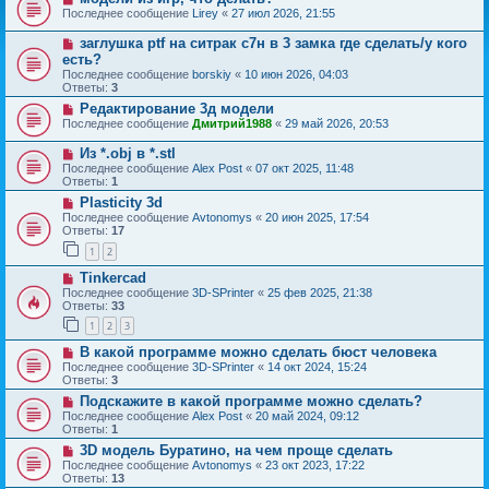
Последнее сообщение
Lirey
«
27 июл 2026, 21:55
заглушка ptf на ситрак с7н в 3 замка где сделать/у кого
есть?
Последнее сообщение
borskiy
«
10 июн 2026, 04:03
Ответы:
3
Редактирование 3д модели
Последнее сообщение
Дмитрий1988
«
29 май 2026, 20:53
Из *.obj в *.stl
Последнее сообщение
Alex Post
«
07 окт 2025, 11:48
Ответы:
1
Plasticity 3d
Последнее сообщение
Avtonomys
«
20 июн 2025, 17:54
Ответы:
17
1
2
Tinkercad
Последнее сообщение
3D-SPrinter
«
25 фев 2025, 21:38
Ответы:
33
1
2
3
В какой программе можно сделать бюст человека
Последнее сообщение
3D-SPrinter
«
14 окт 2024, 15:24
Ответы:
3
Подскажите в какой программе можно сделать?
Последнее сообщение
Alex Post
«
20 май 2024, 09:12
Ответы:
1
3D модель Буратино, на чем проще сделать
Последнее сообщение
Avtonomys
«
23 окт 2023, 17:22
Ответы:
13