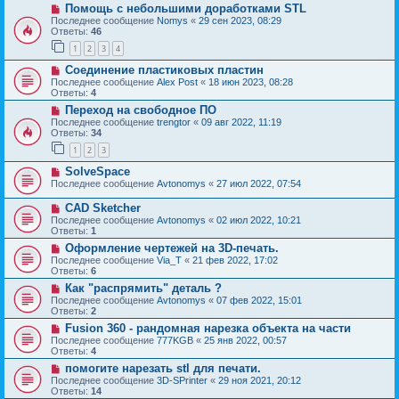
Помощь с небольшими доработками STL
Последнее сообщение
Nomys
«
29 сен 2023, 08:29
Ответы:
46
1
2
3
4
Соединение пластиковых пластин
Последнее сообщение
Alex Post
«
18 июн 2023, 08:28
Ответы:
4
Переход на свободное ПО
Последнее сообщение
trengtor
«
09 авг 2022, 11:19
Ответы:
34
1
2
3
SolveSpace
Последнее сообщение
Avtonomys
«
27 июл 2022, 07:54
CAD Sketcher
Последнее сообщение
Avtonomys
«
02 июл 2022, 10:21
Ответы:
1
Оформление чертежей на 3D-печать.
Последнее сообщение
Via_T
«
21 фев 2022, 17:02
Ответы:
6
Как "распрямить" деталь ?
Последнее сообщение
Avtonomys
«
07 фев 2022, 15:01
Ответы:
2
Fusion 360 - рандомная нарезка объекта на части
Последнее сообщение
777KGB
«
25 янв 2022, 00:57
Ответы:
4
помогите нарезать stl для печати.
Последнее сообщение
3D-SPrinter
«
29 ноя 2021, 20:12
Ответы:
14