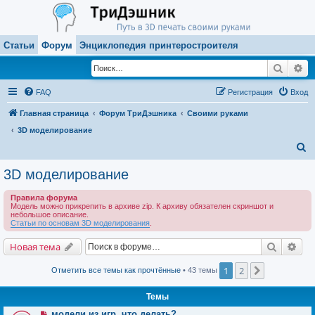
Статьи
Форум
Энциклопедия принтеростроителя
Поиск
Ра
FAQ
Регистрация
Вход
Главная страница
Форум ТриДэшника
Своими руками
3D моделирование
П
о
3D моделирование
и
Правила форума
с
Модель можно прикрепить в архиве zip. К архиву обязателен скриншот и
небольшое описание.
к
Статьи по основам 3D моделирования
.
Поиск
Рас
Новая тема
1
2
След.
Отметить все темы как прочтённые
• 43 темы
Темы
модели из игр, что делать?