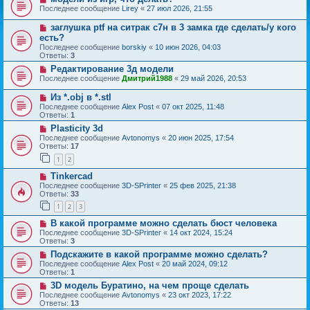
Последнее сообщение
Lirey
«
27 июл 2026, 21:55
заглушка ptf на ситрак с7н в 3 замка где сделать/у кого
есть?
Последнее сообщение
borskiy
«
10 июн 2026, 04:03
Ответы:
3
Редактирование 3д модели
Последнее сообщение
Дмитрий1988
«
29 май 2026, 20:53
Из *.obj в *.stl
Последнее сообщение
Alex Post
«
07 окт 2025, 11:48
Ответы:
1
Plasticity 3d
Последнее сообщение
Avtonomys
«
20 июн 2025, 17:54
Ответы:
17
1
2
Tinkercad
Последнее сообщение
3D-SPrinter
«
25 фев 2025, 21:38
Ответы:
33
1
2
3
В какой программе можно сделать бюст человека
Последнее сообщение
3D-SPrinter
«
14 окт 2024, 15:24
Ответы:
3
Подскажите в какой программе можно сделать?
Последнее сообщение
Alex Post
«
20 май 2024, 09:12
Ответы:
1
3D модель Буратино, на чем проще сделать
Последнее сообщение
Avtonomys
«
23 окт 2023, 17:22
Ответы:
13