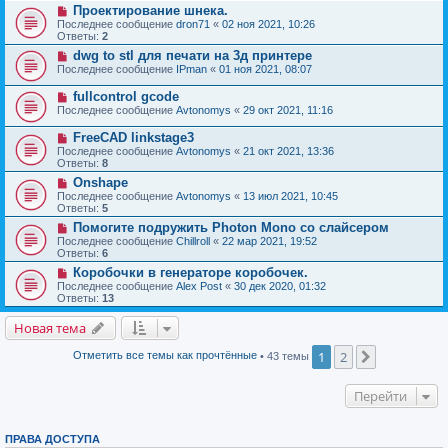
Проектирование шнека.
Последнее сообщение
dron71
«
02 ноя 2021, 10:26
Ответы:
2
dwg to stl для печати на 3д принтере
Последнее сообщение
IPman
«
01 ноя 2021, 08:07
fullcontrol gcode
Последнее сообщение
Avtonomys
«
29 окт 2021, 11:16
FreeCAD linkstage3
Последнее сообщение
Avtonomys
«
21 окт 2021, 13:36
Ответы:
8
Onshape
Последнее сообщение
Avtonomys
«
13 июл 2021, 10:45
Ответы:
5
Помогите подружить Photon Mono со слайсером
Последнее сообщение
Chillroll
«
22 мар 2021, 19:52
Ответы:
6
Коробочки в генераторе коробочек.
Последнее сообщение
Alex Post
«
30 дек 2020, 01:32
Ответы:
13
Новая тема
1
2
След.
Отметить все темы как прочтённые
• 43 темы
Перейти
ПРАВА ДОСТУПА