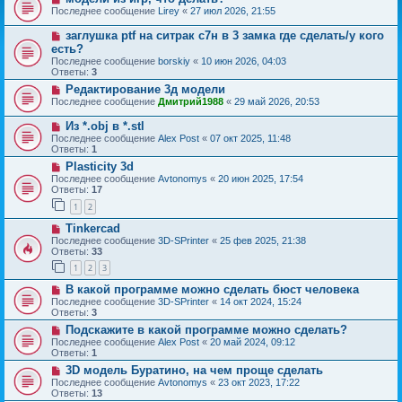
Последнее сообщение
Lirey
«
27 июл 2026, 21:55
заглушка ptf на ситрак с7н в 3 замка где сделать/у кого
есть?
Последнее сообщение
borskiy
«
10 июн 2026, 04:03
Ответы:
3
Редактирование 3д модели
Последнее сообщение
Дмитрий1988
«
29 май 2026, 20:53
Из *.obj в *.stl
Последнее сообщение
Alex Post
«
07 окт 2025, 11:48
Ответы:
1
Plasticity 3d
Последнее сообщение
Avtonomys
«
20 июн 2025, 17:54
Ответы:
17
1
2
Tinkercad
Последнее сообщение
3D-SPrinter
«
25 фев 2025, 21:38
Ответы:
33
1
2
3
В какой программе можно сделать бюст человека
Последнее сообщение
3D-SPrinter
«
14 окт 2024, 15:24
Ответы:
3
Подскажите в какой программе можно сделать?
Последнее сообщение
Alex Post
«
20 май 2024, 09:12
Ответы:
1
3D модель Буратино, на чем проще сделать
Последнее сообщение
Avtonomys
«
23 окт 2023, 17:22
Ответы:
13