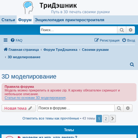
Статьи
Форум
Энциклопедия принтеростроителя
Поиск
Ра
FAQ
Регистрация
Вход
Главная страница
Форум ТриДэшника
Своими руками
3D моделирование
П
о
3D моделирование
и
Правила форума
с
Модель можно прикрепить в архиве zip. К архиву обязателен скриншот и
небольшое описание.
к
Статьи по основам 3D моделирования
.
Поиск
Рас
Новая тема
1
2
След.
Отметить все темы как прочтённые
• 43 темы
Темы
модели из игр, что делать?