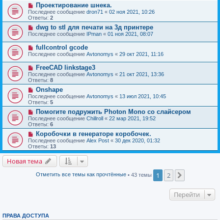
Проектирование шнека.
Последнее сообщение
dron71
«
02 ноя 2021, 10:26
Ответы:
2
dwg to stl для печати на 3д принтере
Последнее сообщение
IPman
«
01 ноя 2021, 08:07
fullcontrol gcode
Последнее сообщение
Avtonomys
«
29 окт 2021, 11:16
FreeCAD linkstage3
Последнее сообщение
Avtonomys
«
21 окт 2021, 13:36
Ответы:
8
Onshape
Последнее сообщение
Avtonomys
«
13 июл 2021, 10:45
Ответы:
5
Помогите подружить Photon Mono со слайсером
Последнее сообщение
Chillroll
«
22 мар 2021, 19:52
Ответы:
6
Коробочки в генераторе коробочек.
Последнее сообщение
Alex Post
«
30 дек 2020, 01:32
Ответы:
13
Новая тема
1
2
След.
Отметить все темы как прочтённые
• 43 темы
Перейти
ПРАВА ДОСТУПА