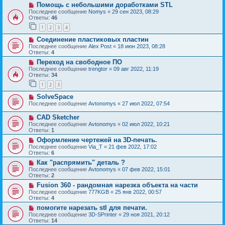
Помощь с небольшими доработками STL
Последнее сообщение
Nomys
«
29 сен 2023, 08:29
Ответы:
46
1
2
3
4
Соединение пластиковых пластин
Последнее сообщение
Alex Post
«
18 июн 2023, 08:28
Ответы:
4
Переход на свободное ПО
Последнее сообщение
trengtor
«
09 авг 2022, 11:19
Ответы:
34
1
2
3
SolveSpace
Последнее сообщение
Avtonomys
«
27 июл 2022, 07:54
CAD Sketcher
Последнее сообщение
Avtonomys
«
02 июл 2022, 10:21
Ответы:
1
Оформление чертежей на 3D-печать.
Последнее сообщение
Via_T
«
21 фев 2022, 17:02
Ответы:
6
Как "распрямить" деталь ?
Последнее сообщение
Avtonomys
«
07 фев 2022, 15:01
Ответы:
2
Fusion 360 - рандомная нарезка объекта на части
Последнее сообщение
777KGB
«
25 янв 2022, 00:57
Ответы:
4
помогите нарезать stl для печати.
Последнее сообщение
3D-SPrinter
«
29 ноя 2021, 20:12
Ответы:
14