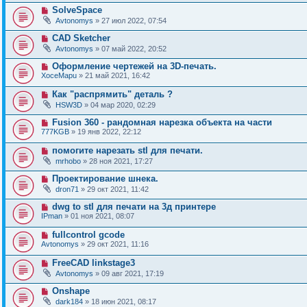
SolveSpace
Avtonomys
» 27 июл 2022, 07:54
CAD Sketcher
Avtonomys
» 07 май 2022, 20:52
Оформление чертежей на 3D-печать.
XoceMapu
» 21 май 2021, 16:42
Как "распрямить" деталь ?
HSW3D
» 04 мар 2020, 02:29
Fusion 360 - рандомная нарезка объекта на части
777KGB
» 19 янв 2022, 22:12
помогите нарезать stl для печати.
mrhobo
» 28 ноя 2021, 17:27
Проектирование шнека.
dron71
» 29 окт 2021, 11:42
dwg to stl для печати на 3д принтере
IPman
» 01 ноя 2021, 08:07
fullcontrol gcode
Avtonomys
» 29 окт 2021, 11:16
FreeCAD linkstage3
Avtonomys
» 09 авг 2021, 17:19
Onshape
dark184
» 18 июн 2021, 08:17