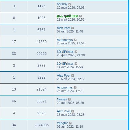
borskiy
3
1175
10 июн 2026, 04:03
Дмитрий1988
0
1026
29 май 2026, 20:53
Alex Post
1
6767
07 окт 2025, 11:48
Avtonomys
17
47530
20 июн 2025, 17:54
3D-SPrinter
33
60666
25 фев 2025, 21:38
3D-SPrinter
3
8778
14 окт 2024, 15:24
Alex Post
1
8292
20 май 2024, 09:12
Avtonomys
13
21024
23 окт 2023, 17:22
Nomys
46
83671
29 сен 2023, 08:29
Alex Post
4
9526
18 июн 2023, 08:28
trengtor
34
2874085
09 авг 2022, 11:19