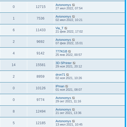
Avtonomys
0
12715
27 июл 2022, 07:54
Avtonomys
1
7536
02 июл 2022, 10:21
Via_T
6
11433
21 фев 2022, 17:02
Avtonomys
2
9692
07 фев 2022, 15:01
777KGB
4
9142
25 янв 2022, 00:57
3D-SPrinter
14
15581
29 ноя 2021, 20:12
dron71
2
8959
02 ноя 2021, 10:26
IPman
0
10126
01 ноя 2021, 08:07
Avtonomys
0
9774
29 окт 2021, 11:16
Avtonomys
8
12494
21 окт 2021, 13:36
Avtonomys
5
12185
13 июл 2021, 10:45