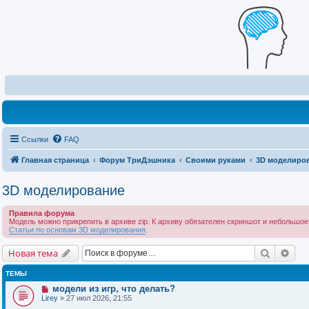
Ссылки
FAQ
Главная страница
Форум ТриДэшника
Своими руками
3D моделиро
3D моделирование
Правила форума
Модель можно прикрепить в архиве zip. К архиву обязателен скриншот и небольшое
Статьи по основам 3D моделирования
.
Поиск
Рас
Новая тема
ТЕМЫ
модели из игр, что делать?
Lirey
» 27 июл 2026, 21:55