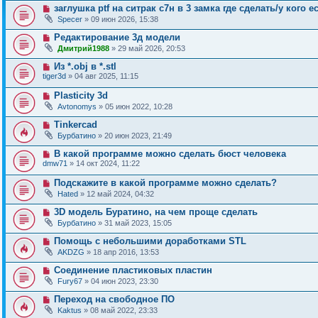
заглушка ptf на ситрак с7н в 3 замка где сделать/у кого е
Specer
» 09 июн 2026, 15:38
Редактирование 3д модели
Дмитрий1988
» 29 май 2026, 20:53
Из *.obj в *.stl
tiger3d
» 04 авг 2025, 11:15
Plasticity 3d
Avtonomys
» 05 июн 2022, 10:28
Tinkercad
Бурбатино
» 20 июн 2023, 21:49
В какой программе можно сделать бюст человека
dmw71
» 14 окт 2024, 11:22
Подскажите в какой программе можно сделать?
Hated
» 12 май 2024, 04:32
3D модель Буратино, на чем проще сделать
Бурбатино
» 31 май 2023, 15:05
Помощь с небольшими доработками STL
AKDZG
» 18 апр 2016, 13:53
Соединение пластиковых пластин
Fury67
» 04 июн 2023, 23:30
Переход на свободное ПО
Kaktus
» 08 май 2022, 23:33