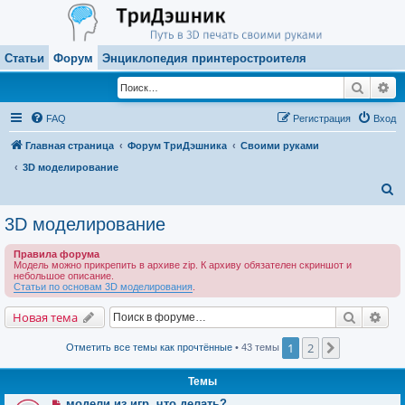
Статьи
Форум
Энциклопедия принтеростроителя
Поиск
Ра
FAQ
Регистрация
Вход
Главная страница
Форум ТриДэшника
Своими руками
3D моделирование
П
о
3D моделирование
и
Правила форума
с
Модель можно прикрепить в архиве zip. К архиву обязателен скриншот и
небольшое описание.
к
Статьи по основам 3D моделирования
.
Поиск
Рас
Новая тема
1
2
След.
Отметить все темы как прочтённые
• 43 темы
Темы
модели из игр, что делать?