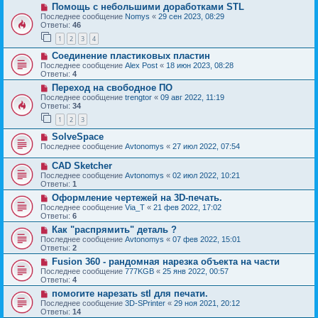
Помощь с небольшими доработками STL
Последнее сообщение
Nomys
«
29 сен 2023, 08:29
Ответы:
46
1
2
3
4
Соединение пластиковых пластин
Последнее сообщение
Alex Post
«
18 июн 2023, 08:28
Ответы:
4
Переход на свободное ПО
Последнее сообщение
trengtor
«
09 авг 2022, 11:19
Ответы:
34
1
2
3
SolveSpace
Последнее сообщение
Avtonomys
«
27 июл 2022, 07:54
CAD Sketcher
Последнее сообщение
Avtonomys
«
02 июл 2022, 10:21
Ответы:
1
Оформление чертежей на 3D-печать.
Последнее сообщение
Via_T
«
21 фев 2022, 17:02
Ответы:
6
Как "распрямить" деталь ?
Последнее сообщение
Avtonomys
«
07 фев 2022, 15:01
Ответы:
2
Fusion 360 - рандомная нарезка объекта на части
Последнее сообщение
777KGB
«
25 янв 2022, 00:57
Ответы:
4
помогите нарезать stl для печати.
Последнее сообщение
3D-SPrinter
«
29 ноя 2021, 20:12
Ответы:
14