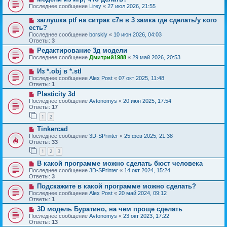
Последнее сообщение
Lirey
«
27 июл 2026, 21:55
заглушка ptf на ситрак с7н в 3 замка где сделать/у кого
есть?
Последнее сообщение
borskiy
«
10 июн 2026, 04:03
Ответы:
3
Редактирование 3д модели
Последнее сообщение
Дмитрий1988
«
29 май 2026, 20:53
Из *.obj в *.stl
Последнее сообщение
Alex Post
«
07 окт 2025, 11:48
Ответы:
1
Plasticity 3d
Последнее сообщение
Avtonomys
«
20 июн 2025, 17:54
Ответы:
17
1
2
Tinkercad
Последнее сообщение
3D-SPrinter
«
25 фев 2025, 21:38
Ответы:
33
1
2
3
В какой программе можно сделать бюст человека
Последнее сообщение
3D-SPrinter
«
14 окт 2024, 15:24
Ответы:
3
Подскажите в какой программе можно сделать?
Последнее сообщение
Alex Post
«
20 май 2024, 09:12
Ответы:
1
3D модель Буратино, на чем проще сделать
Последнее сообщение
Avtonomys
«
23 окт 2023, 17:22
Ответы:
13