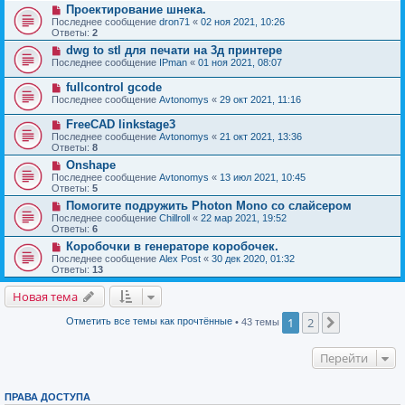
Проектирование шнека.
Последнее сообщение
dron71
«
02 ноя 2021, 10:26
Ответы:
2
dwg to stl для печати на 3д принтере
Последнее сообщение
IPman
«
01 ноя 2021, 08:07
fullcontrol gcode
Последнее сообщение
Avtonomys
«
29 окт 2021, 11:16
FreeCAD linkstage3
Последнее сообщение
Avtonomys
«
21 окт 2021, 13:36
Ответы:
8
Onshape
Последнее сообщение
Avtonomys
«
13 июл 2021, 10:45
Ответы:
5
Помогите подружить Photon Mono со слайсером
Последнее сообщение
Chillroll
«
22 мар 2021, 19:52
Ответы:
6
Коробочки в генераторе коробочек.
Последнее сообщение
Alex Post
«
30 дек 2020, 01:32
Ответы:
13
Новая тема
1
2
След.
Отметить все темы как прочтённые
• 43 темы
Перейти
ПРАВА ДОСТУПА