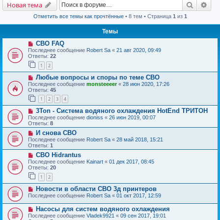
Поиск
Рас
Новая тема
Отметить все темы как прочтённые
• 8 тем • Страница
1
из
1
Темы
СВО FAQ
Последнее сообщение
Robert Sa
«
21 авг 2020, 09:49
Ответы:
22
1
2
Любые вопросы и споры по теме СВО
Последнее сообщение
monsteeeer
«
28 июн 2020, 17:26
Ответы:
45
1
2
3
4
3Ton - Система водяного охлаждения HotEnd ТРИТОН
Последнее сообщение
dioniss
«
26 июн 2019, 00:07
Ответы:
8
И снова СВО
Последнее сообщение
Robert Sa
«
28 май 2018, 15:21
Ответы:
1
СВО Hidrantus
Последнее сообщение
Kainart
«
01 дек 2017, 08:45
Ответы:
20
1
2
Новости в области СВО 3д принтеров
Последнее сообщение
Robert Sa
«
01 окт 2017, 12:59
Насосы для систем водяного охлаждения
Последнее сообщение
Vladek9921
«
09 сен 2017, 19:01