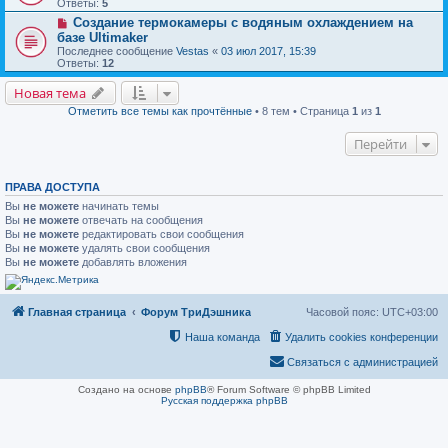
Ответы:
5
Создание термокамеры с водяным охлаждением на
базе Ultimaker
Последнее сообщение
Vestas
«
03 июл 2017, 15:39
Ответы:
12
Новая тема
Отметить все темы как прочтённые
• 8 тем • Страница
1
из
1
Перейти
ПРАВА ДОСТУПА
Вы
не можете
начинать темы
Вы
не можете
отвечать на сообщения
Вы
не можете
редактировать свои сообщения
Вы
не можете
удалять свои сообщения
Вы
не можете
добавлять вложения
Главная страница
Форум ТриДэшника
Часовой пояс:
UTC+03:00
Наша команда
Удалить cookies конференции
Связаться с администрацией
Создано на основе
phpBB
® Forum Software © phpBB Limited
Русская поддержка phpBB