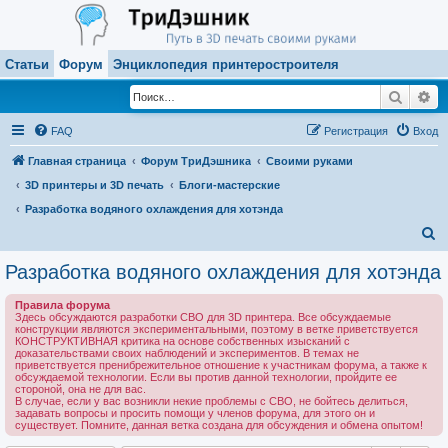
Статьи
Форум
Энциклопедия принтеростроителя
Поиск
Ра
FAQ
Регистрация
Вход
Главная страница
Форум ТриДэшника
Своими руками
3D принтеры и 3D печать
Блоги-мастерские
Разработка водяного охлаждения для хотэнда
П
о
Разработка водяного охлаждения для хотэнда
и
Правила форума
с
Здесь обсуждаются разработки СВО для 3D принтера. Все обсуждаемые
конструкции являются экспериментальными, поэтому в ветке приветствуется
к
КОНСТРУКТИВНАЯ критика на основе собственных изысканий с
доказательствами своих наблюдений и экспериментов. В темах не
приветствуется пренибрежительное отношение к участникам форума, а также к
обсуждаемой технологии. Если вы против данной технологии, пройдите ее
стороной, она не для вас.
В случае, если у вас возникли некие проблемы с СВО, не бойтесь делиться,
задавать вопросы и просить помощи у членов форума, для этого он и
существует. Помните, данная ветка создана для обсуждения и обмена опытом!