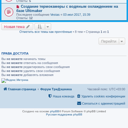
Ответы:
5
Создание термокамеры с водяным охлаждением на
базе Ultimaker
Последнее сообщение
Vestas
«
03 июл 2017, 15:39
Ответы:
12
Новая тема
Отметить все темы как прочтённые
• 8 тем • Страница
1
из
1
Перейти
ПРАВА ДОСТУПА
Вы
не можете
начинать темы
Вы
не можете
отвечать на сообщения
Вы
не можете
редактировать свои сообщения
Вы
не можете
удалять свои сообщения
Вы
не можете
добавлять вложения
Главная страница
Форум ТриДэшника
Часовой пояс:
UTC+03:00
Наша команда
Удалить cookies конференции
Связаться с администрацией
Создано на основе
phpBB
® Forum Software © phpBB Limited
Русская поддержка phpBB