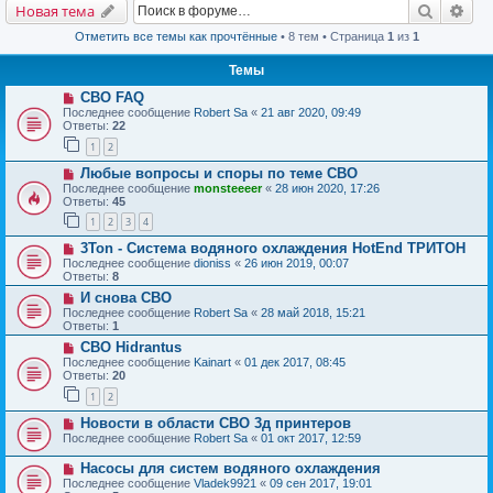
Поиск
Рас
Новая тема
Отметить все темы как прочтённые
• 8 тем • Страница
1
из
1
Темы
СВО FAQ
Последнее сообщение
Robert Sa
«
21 авг 2020, 09:49
Ответы:
22
1
2
Любые вопросы и споры по теме СВО
Последнее сообщение
monsteeeer
«
28 июн 2020, 17:26
Ответы:
45
1
2
3
4
3Ton - Система водяного охлаждения HotEnd ТРИТОН
Последнее сообщение
dioniss
«
26 июн 2019, 00:07
Ответы:
8
И снова СВО
Последнее сообщение
Robert Sa
«
28 май 2018, 15:21
Ответы:
1
СВО Hidrantus
Последнее сообщение
Kainart
«
01 дек 2017, 08:45
Ответы:
20
1
2
Новости в области СВО 3д принтеров
Последнее сообщение
Robert Sa
«
01 окт 2017, 12:59
Насосы для систем водяного охлаждения
Последнее сообщение
Vladek9921
«
09 сен 2017, 19:01