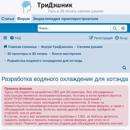
Статьи
Форум
Энциклопедия принтеростроителя
Поиск
Ра
FAQ
Регистрация
Вход
Главная страница
Форум ТриДэшника
Своими руками
3D принтеры и 3D печать
Блоги-мастерские
Разработка водяного охлаждения для хотэнда
П
о
Разработка водяного охлаждения для хотэнда
и
Правила форума
с
Здесь обсуждаются разработки СВО для 3D принтера. Все обсуждаемые
конструкции являются экспериментальными, поэтому в ветке приветствуется
к
КОНСТРУКТИВНАЯ критика на основе собственных изысканий с
доказательствами своих наблюдений и экспериментов. В темах не
приветствуется пренибрежительное отношение к участникам форума, а также к
обсуждаемой технологии. Если вы против данной технологии, пройдите ее
стороной, она не для вас.
В случае, если у вас возникли некие проблемы с СВО, не бойтесь делиться,
задавать вопросы и просить помощи у членов форума, для этого он и
существует. Помните, данная ветка создана для обсуждения и обмена опытом!