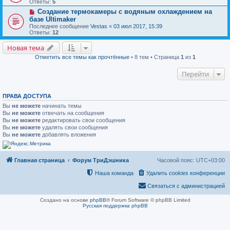
Ответы:
5
Создание термокамеры с водяным охлаждением на
базе Ultimaker
Последнее сообщение
Vestas
«
03 июл 2017, 15:39
Ответы:
12
Новая тема
Отметить все темы как прочтённые
• 8 тем • Страница
1
из
1
Перейти
ПРАВА ДОСТУПА
Вы
не можете
начинать темы
Вы
не можете
отвечать на сообщения
Вы
не можете
редактировать свои сообщения
Вы
не можете
удалять свои сообщения
Вы
не можете
добавлять вложения
Главная страница
Форум ТриДэшника
Часовой пояс:
UTC+03:00
Наша команда
Удалить cookies конференции
Связаться с администрацией
Создано на основе
phpBB
® Forum Software © phpBB Limited
Русская поддержка phpBB