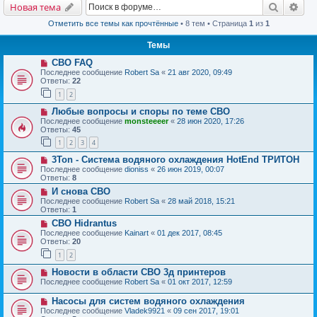
Поиск
Рас
Новая тема
Отметить все темы как прочтённые
• 8 тем • Страница
1
из
1
Темы
СВО FAQ
Последнее сообщение
Robert Sa
«
21 авг 2020, 09:49
Ответы:
22
1
2
Любые вопросы и споры по теме СВО
Последнее сообщение
monsteeeer
«
28 июн 2020, 17:26
Ответы:
45
1
2
3
4
3Ton - Система водяного охлаждения HotEnd ТРИТОН
Последнее сообщение
dioniss
«
26 июн 2019, 00:07
Ответы:
8
И снова СВО
Последнее сообщение
Robert Sa
«
28 май 2018, 15:21
Ответы:
1
СВО Hidrantus
Последнее сообщение
Kainart
«
01 дек 2017, 08:45
Ответы:
20
1
2
Новости в области СВО 3д принтеров
Последнее сообщение
Robert Sa
«
01 окт 2017, 12:59
Насосы для систем водяного охлаждения
Последнее сообщение
Vladek9921
«
09 сен 2017, 19:01