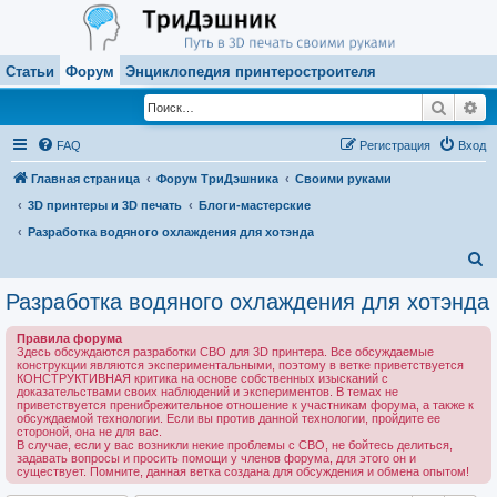
Статьи
Форум
Энциклопедия принтеростроителя
Поиск
Ра
FAQ
Регистрация
Вход
Главная страница
Форум ТриДэшника
Своими руками
3D принтеры и 3D печать
Блоги-мастерские
Разработка водяного охлаждения для хотэнда
П
о
Разработка водяного охлаждения для хотэнда
и
Правила форума
с
Здесь обсуждаются разработки СВО для 3D принтера. Все обсуждаемые
конструкции являются экспериментальными, поэтому в ветке приветствуется
к
КОНСТРУКТИВНАЯ критика на основе собственных изысканий с
доказательствами своих наблюдений и экспериментов. В темах не
приветствуется пренибрежительное отношение к участникам форума, а также к
обсуждаемой технологии. Если вы против данной технологии, пройдите ее
стороной, она не для вас.
В случае, если у вас возникли некие проблемы с СВО, не бойтесь делиться,
задавать вопросы и просить помощи у членов форума, для этого он и
существует. Помните, данная ветка создана для обсуждения и обмена опытом!