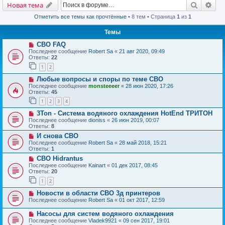
Поиск
Рас
Новая тема
Отметить все темы как прочтённые
• 8 тем • Страница
1
из
1
Темы
СВО FAQ
Последнее сообщение
Robert Sa
«
21 авг 2020, 09:49
Ответы:
22
1
2
Любые вопросы и споры по теме СВО
Последнее сообщение
monsteeeer
«
28 июн 2020, 17:26
Ответы:
45
1
2
3
4
3Ton - Система водяного охлаждения HotEnd ТРИТОН
Последнее сообщение
dioniss
«
26 июн 2019, 00:07
Ответы:
8
И снова СВО
Последнее сообщение
Robert Sa
«
28 май 2018, 15:21
Ответы:
1
СВО Hidrantus
Последнее сообщение
Kainart
«
01 дек 2017, 08:45
Ответы:
20
1
2
Новости в области СВО 3д принтеров
Последнее сообщение
Robert Sa
«
01 окт 2017, 12:59
Насосы для систем водяного охлаждения
Последнее сообщение
Vladek9921
«
09 сен 2017, 19:01