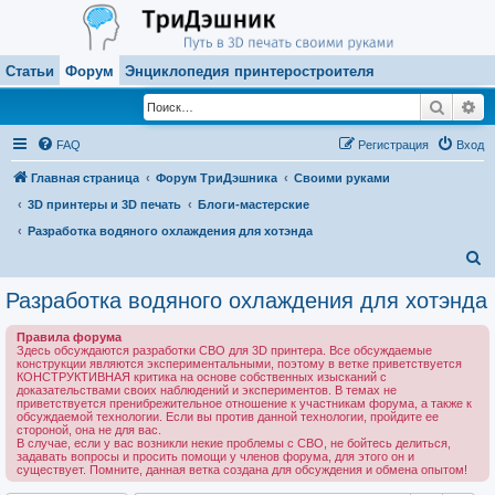
Статьи
Форум
Энциклопедия принтеростроителя
Поиск
Ра
FAQ
Регистрация
Вход
Главная страница
Форум ТриДэшника
Своими руками
3D принтеры и 3D печать
Блоги-мастерские
Разработка водяного охлаждения для хотэнда
П
о
Разработка водяного охлаждения для хотэнда
и
Правила форума
с
Здесь обсуждаются разработки СВО для 3D принтера. Все обсуждаемые
конструкции являются экспериментальными, поэтому в ветке приветствуется
к
КОНСТРУКТИВНАЯ критика на основе собственных изысканий с
доказательствами своих наблюдений и экспериментов. В темах не
приветствуется пренибрежительное отношение к участникам форума, а также к
обсуждаемой технологии. Если вы против данной технологии, пройдите ее
стороной, она не для вас.
В случае, если у вас возникли некие проблемы с СВО, не бойтесь делиться,
задавать вопросы и просить помощи у членов форума, для этого он и
существует. Помните, данная ветка создана для обсуждения и обмена опытом!