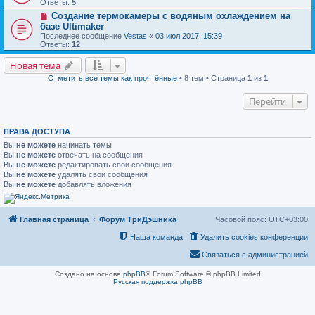
Ответы:
5
Создание термокамеры с водяным охлаждением на
базе Ultimaker
Последнее сообщение
Vestas
«
03 июл 2017, 15:39
Ответы:
12
Новая тема
Отметить все темы как прочтённые
• 8 тем • Страница
1
из
1
Перейти
ПРАВА ДОСТУПА
Вы
не можете
начинать темы
Вы
не можете
отвечать на сообщения
Вы
не можете
редактировать свои сообщения
Вы
не можете
удалять свои сообщения
Вы
не можете
добавлять вложения
Главная страница
Форум ТриДэшника
Часовой пояс:
UTC+03:00
Наша команда
Удалить cookies конференции
Связаться с администрацией
Создано на основе
phpBB
® Forum Software © phpBB Limited
Русская поддержка phpBB