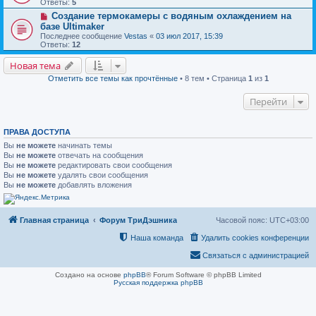
Ответы:
5
Создание термокамеры с водяным охлаждением на
базе Ultimaker
Последнее сообщение
Vestas
«
03 июл 2017, 15:39
Ответы:
12
Новая тема
Отметить все темы как прочтённые
• 8 тем • Страница
1
из
1
Перейти
ПРАВА ДОСТУПА
Вы
не можете
начинать темы
Вы
не можете
отвечать на сообщения
Вы
не можете
редактировать свои сообщения
Вы
не можете
удалять свои сообщения
Вы
не можете
добавлять вложения
Главная страница
Форум ТриДэшника
Часовой пояс:
UTC+03:00
Наша команда
Удалить cookies конференции
Связаться с администрацией
Создано на основе
phpBB
® Forum Software © phpBB Limited
Русская поддержка phpBB