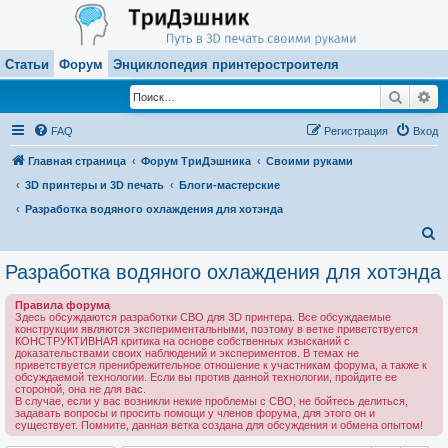
Статьи
Форум
Энциклопедия принтеростроителя
Поиск
Ра
FAQ
Регистрация
Вход
Главная страница
Форум ТриДэшника
Своими руками
3D принтеры и 3D печать
Блоги-мастерские
Разработка водяного охлаждения для хотэнда
П
о
Разработка водяного охлаждения для хотэнда
и
Правила форума
с
Здесь обсуждаются разработки СВО для 3D принтера. Все обсуждаемые
конструкции являются экспериментальными, поэтому в ветке приветствуется
к
КОНСТРУКТИВНАЯ критика на основе собственных изысканий с
доказательствами своих наблюдений и экспериментов. В темах не
приветствуется пренибрежительное отношение к участникам форума, а также к
обсуждаемой технологии. Если вы против данной технологии, пройдите ее
стороной, она не для вас.
В случае, если у вас возникли некие проблемы с СВО, не бойтесь делиться,
задавать вопросы и просить помощи у членов форума, для этого он и
существует. Помните, данная ветка создана для обсуждения и обмена опытом!