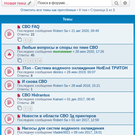
Поиск
Рас
Новая тема
Отметить все темы как прочтённые
• 8 тем • Страница
1
из
1
Темы
СВО FAQ
Последнее сообщение
Robert Sa
«
21 авг 2020, 09:49
Ответы:
22
1
2
Любые вопросы и споры по теме СВО
Последнее сообщение
monsteeeer
«
28 июн 2020, 17:26
Ответы:
45
1
2
3
4
3Ton - Система водяного охлаждения HotEnd ТРИТОН
Последнее сообщение
dioniss
«
26 июн 2019, 00:07
Ответы:
8
И снова СВО
Последнее сообщение
Robert Sa
«
28 май 2018, 15:21
Ответы:
1
СВО Hidrantus
Последнее сообщение
Kainart
«
01 дек 2017, 08:45
Ответы:
20
1
2
Новости в области СВО 3д принтеров
Последнее сообщение
Robert Sa
«
01 окт 2017, 12:59
Насосы для систем водяного охлаждения
Последнее сообщение
Vladek9921
«
09 сен 2017, 19:01