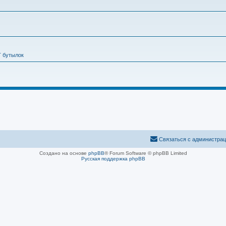
Т бутылок
Связаться с администра
Создано на основе
phpBB
® Forum Software © phpBB Limited
Русская поддержка phpBB