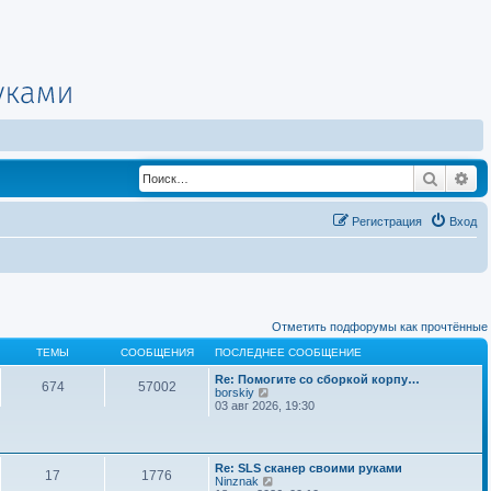
Поиск
Ра
Регистрация
Вход
Отметить подфорумы как прочтённые
ТЕМЫ
СООБЩЕНИЯ
ПОСЛЕДНЕЕ СООБЩЕНИЕ
Re: Помогите со сборкой корпу…
674
57002
П
borskiy
е
03 авг 2026, 19:30
р
е
й
т
Re: SLS сканер своими руками
и
17
1776
П
Ninznak
к