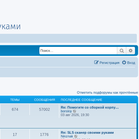
Поиск
Ра
Регистрация
Вход
Отметить подфорумы как прочтённые
ТЕМЫ
СООБЩЕНИЯ
ПОСЛЕДНЕЕ СООБЩЕНИЕ
Re: Помогите со сборкой корпу…
674
57002
П
borskiy
е
03 авг 2026, 19:30
р
е
й
т
Re: SLS сканер своими руками
и
17
1776
П
Ninznak
к