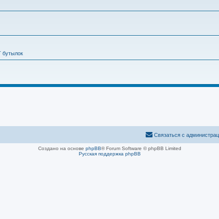
Т бутылок
Связаться с администра
Создано на основе
phpBB
® Forum Software © phpBB Limited
Русская поддержка phpBB