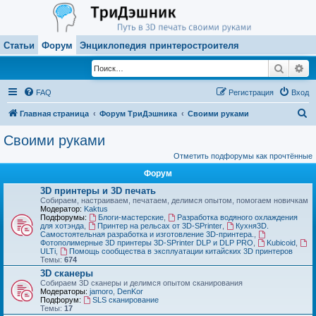
Статьи
Форум
Энциклопедия принтеростроителя
Поиск
Ра
FAQ
Регистрация
Вход
П
Главная страница
Форум ТриДэшника
Своими руками
о
Своими руками
и
Отметить подфорумы как прочтённые
с
Форум
к
3D принтеры и 3D печать
Собираем, настраиваем, печатаем, делимся опытом, помогаем новичкам
Модератор:
Kaktus
Подфорумы:
Блоги-мастерские
,
Разработка водяного охлаждения
для хотэнда
,
Принтер на рельсах от 3D-SPrinter
,
Кухня3D.
Самостоятельная разработка и изготовление 3D-принтера.
,
Фотополимерные 3D принтеры 3D-SPrinter DLP и DLP PRO
,
Kubicoid
,
ULTi
,
Помощь сообщества в эксплуатации китайских 3D принтеров
Темы:
674
3D сканеры
Собираем 3D сканеры и делимся опытом сканирования
Модераторы:
jamoro
,
DenKor
Подфорум:
SLS сканирование
Темы:
17